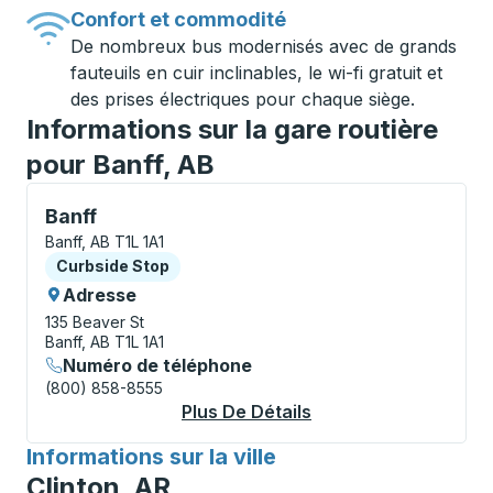
Confort et commodité
De nombreux bus modernisés avec de grands
fauteuils en cuir inclinables, le wi-fi gratuit et
des prises électriques pour chaque siège.
Informations sur la gare routière
pour Banff, AB
Curbside Stop, utilisez les touches fléchées ou la to
Banff
Banff, AB T1L 1A1
Curbside Stop
Curbside Stop
Adresse
135 Beaver St
Banff, AB T1L 1A1
Numéro de téléphone
(800) 858-8555
Plus De Détails
À Propos Banff Curb
Informations sur la ville
pour
Clinton, AR