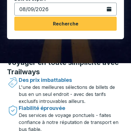
Ouvrez le calen
Recherche
Voyager en toute simplicité avec
Trailways
Des prix imbattables
L'une des meilleures sélections de billets de
bus en un seul endroit - avec des tarifs
exclusifs introuvables ailleurs.
Fiabilité éprouvée
Des services de voyage ponctuels - faites
confiance à notre réputation de transport en
bus fiable.