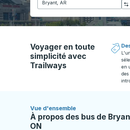
Cliquez pour changer vos sélections d'origine et de destination
Voyager en toute
Des
L'u
simplicité avec
séle
Trailways
en 
des 
intr
Vue d'ensemble
À propos des bus de Bryan
ON