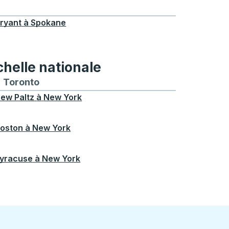
 Windsor, ON
ryant
à
Spokane
chelle nationale
treal
et depuis Chicago
 bus vers et depuis Seattle
néraires de bus vers et depuis Boston
Toronto
Itinéraires de bus vers et depuis Toronto
ew Paltz
à
New York
oston
à
New York
yracuse
à
New York