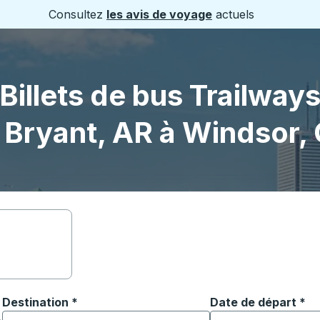
Consultez
les avis de voyage
actuels
Billets de bus Trailway
 Bryant, AR à Windsor,
Destination
*
Date de départ
Tapez la date au fo
*
ouvrir les options de localisation, puis utilisez les touches
Commencez à saisir la ville de destination pour ouvrir les o