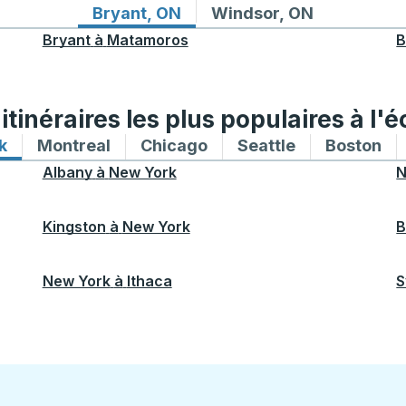
Itinéraires de bus depuis Bryant, ON
Itinéraires de bus vers
Bryant, ON
Windsor, ON
Bryant
à
Matamoros
B
tinéraires les plus populaires à l'é
k
Itinéraires de bus vers et depuis New York
Montreal
Itinéraires de bus vers et depuis Mon
Chicago
Itinéraires de bus vers 
Seattle
Itinéraires de
Boston
Iti
Albany
à
New York
N
Kingston
à
New York
B
New York
à
Ithaca
S