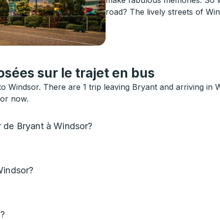
road? The lively streets of Wi
ées sur le trajet en bus
to Windsor. There are 1 trip leaving Bryant and arriving in
sor now.
r de Bryant à Windsor?
Windsor?
t?