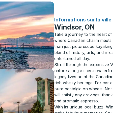
pour
Informations sur la ville
Windsor, ON
Take a journey to the heart o
where Canadian charm meets a 
than just picturesque kayaking 
blend of history, arts, and irre
entertained all day.
Stroll through the expansive 
nature along a scenic waterfro
legacy lives on at the Canadi
rich whisky heritage. For car 
pure nostalgia on wheels. Not to 
will satisfy any cravings, thank
and aromatic espresso.
With its unique local buzz, W
make fabulous memories. So wh