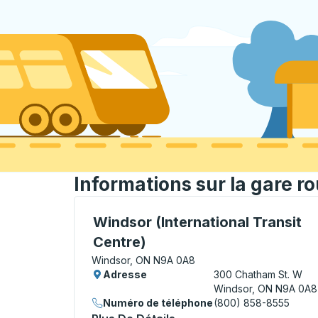
Informations sur la gare r
Bus Station, utilisez les touches fléchées
Windsor (International Transit
Centre)
Windsor, ON N9A 0A8
Adresse
300 Chatham St. W
Windsor, ON N9A 0A8
Numéro de téléphone
(800) 858-8555