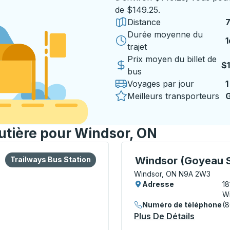
de $149.25.
Distance
7
Durée moyenne du
1
1
trajet
Prix moyen du billet de
$
bus
Voyages par jour
1
Meilleurs transporteurs
G
outière pour Windsor, ON
 ou la touche Tab pour en savoir plus sur cette gare routièr
Bus Station
Curbside Stop, utilisez 
Windsor (Goyeau S
Trailways Bus Station
Windsor, ON N9A 2W3
Adresse
18
W
Numéro de téléphone
(8
Plus De Détails
À Propos