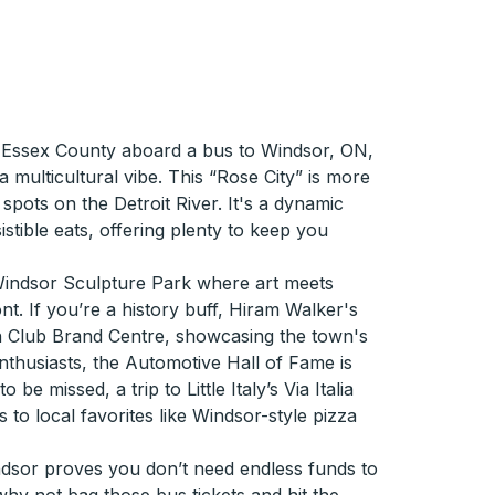
f Essex County aboard a bus to Windsor, ON,
multicultural vibe. This “Rose City” is more
spots on the Detroit River. It's a dynamic
sistible eats, offering plenty to keep you
Windsor Sculpture Park where art meets
nt. If you’re a history buff, Hiram Walker's
an Club Brand Centre, showcasing the town's
enthusiasts, the Automotive Hall of Fame is
be missed, a trip to Little Italy’s Via Italia
s to local favorites like Windsor-style pizza
indsor proves you don’t need endless funds to
y not bag those bus tickets and hit the