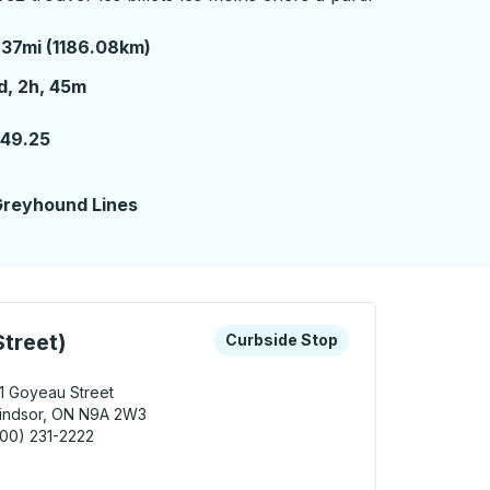
37mi (1186.08km)
 jour 2 heures 45 minutes
d, 2h, 45m
149.25
reyhound Lines
e
les touches fléchées ou la touche Tab pour en savoir plus s
Curbside Stop
treet)
Curbside Stop
1 Goyeau Street
indsor, ON N9A 2W3
00) 231-2222
 Windsor (Goyeau Street) Curbside Stop