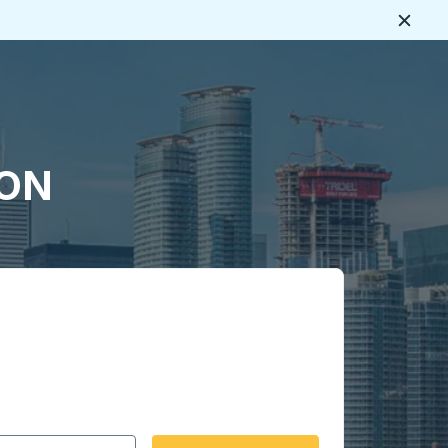
Ferme
s
 ON
rmat date Barre oblique du mois à 2 chiffres Barre obliqu
 fléchées pour accéder à la ville d'origine souhaitée, puis a
ptions de localisation, puis utilisez les touches fléchées po