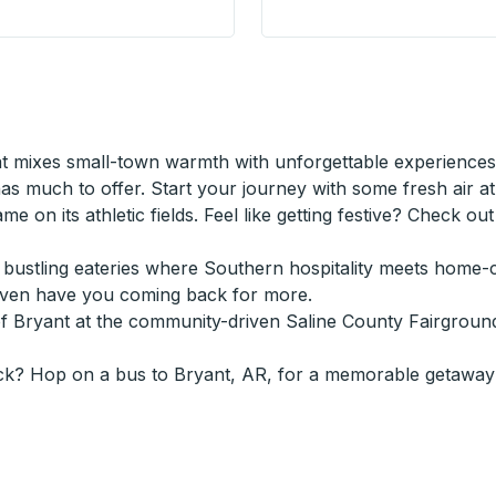
tional Transit Centre) Bus Station
 mixes small-town warmth with unforgettable experiences.
 much to offer. Start your journey with some fresh air at B
game on its athletic fields. Feel like getting festive? Check o
n's bustling eateries where Southern hospitality meets hom
even have you coming back for more.
of Bryant at the community-driven Saline County Fairgroun
ck? Hop on a bus to Bryant, AR, for a memorable getaway 