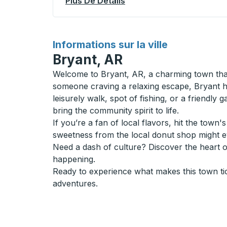
Plus De Détails
À Propos Windsor (Interna
pour
Informations sur la ville
Bryant, AR
Welcome to Bryant, AR, a charming town that
someone craving a relaxing escape, Bryant has
leisurely walk, spot of fishing, or a friendly 
bring the community spirit to life.
If you’re a fan of local flavors, hit the tow
sweetness from the local donut shop might 
Need a dash of culture? Discover the heart 
happening.
Ready to experience what makes this town ti
adventures.