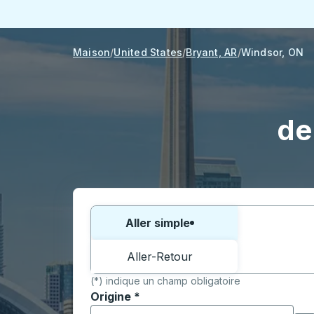
Maison
United States
Bryant, AR
Windsor, ON
de
Choisissez un sens ou un aller-retour:
Aller simple
Aller-Retour
(*) indique un champ obligatoire
Origine
*
Commencez à saisir la ville d'origine pour 