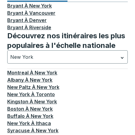
Bryant
À
New York
Bryant
À
Vancouver
Bryant
À
Denver
Bryant
À
Riverside
Découvrez nos itinéraires les plus
populaires à l'échelle nationale
New York
Actuellement sélectionné: New York.
La sélection est a
Montreal
À
New York
Albany
À
New York
New Paltz
À
New York
New York
À
Toronto
Kingston
À
New York
Boston
À
New York
Buffalo
À
New York
New York
À
Ithaca
Syracuse
À
New York