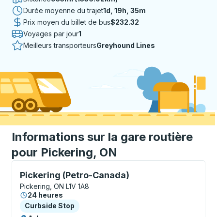
Durée moyenne du trajet
1 jour 19 heures 35 minutes
1d, 19h, 35m
Prix moyen du billet de bus
$232.32
Voyages par jour
1
Meilleurs transporteurs
Greyhound Lines
Informations sur la gare routière
pour Pickering, ON
Curbside Stop, utilisez les touches fléchées ou la to
Pickering (Petro-Canada)
Pickering, ON L1V 1A8
24 heures
Curbside Stop
Curbside Stop