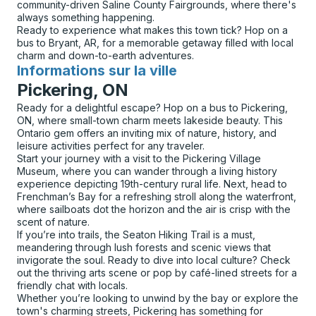
community-driven Saline County Fairgrounds, where there's
always something happening.
Ready to experience what makes this town tick? Hop on a
bus to Bryant, AR, for a memorable getaway filled with local
charm and down-to-earth adventures.
Informations sur la ville
pour
Pickering, ON
Ready for a delightful escape? Hop on a bus to Pickering,
ON, where small-town charm meets lakeside beauty. This
Ontario gem offers an inviting mix of nature, history, and
leisure activities perfect for any traveler.
Start your journey with a visit to the Pickering Village
Museum, where you can wander through a living history
experience depicting 19th-century rural life. Next, head to
Frenchman’s Bay for a refreshing stroll along the waterfront,
where sailboats dot the horizon and the air is crisp with the
scent of nature.
If you’re into trails, the Seaton Hiking Trail is a must,
meandering through lush forests and scenic views that
invigorate the soul. Ready to dive into local culture? Check
out the thriving arts scene or pop by café-lined streets for a
friendly chat with locals.
Whether you’re looking to unwind by the bay or explore the
town's charming streets, Pickering has something for