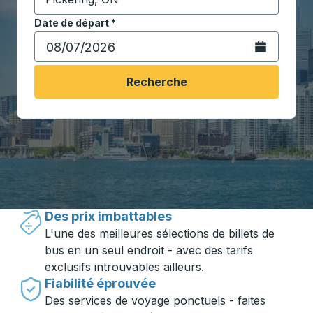
Commencez à saisir la ville de destination pour ouvrir
Date de départ
Tapez la date au format date Barre oblique du mois à 2 c
*
Ouvrez le calen
Recherche
Voyager en toute simplicité avec
Trailways
Des prix imbattables
L'une des meilleures sélections de billets de
bus en un seul endroit - avec des tarifs
exclusifs introuvables ailleurs.
Fiabilité éprouvée
Des services de voyage ponctuels - faites