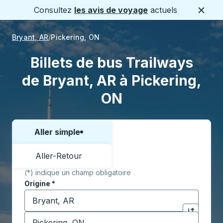
Consultez
les avis de voyage
actuels
Ferme
Bryant, AR
Pickering, ON
Billets de bus Trailways
de Bryant, AR à Pickering,
ON
Aller simple
Choisissez un sens ou un aller-retour:
Aller-Retour
(*) indique un champ obligatoire
Origine
*
Commencez à saisir la ville d'origine pour ouvrir les 
Destination
*
Cliquez pou