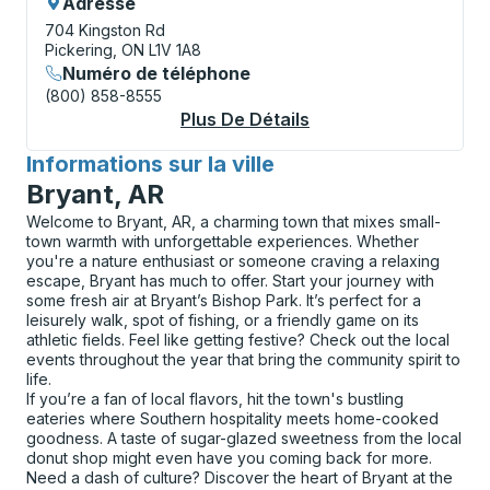
Adresse
704 Kingston Rd
Pickering, ON L1V 1A8
Numéro de téléphone
(800) 858-8555
Plus De Détails
À Propos Pickering 
Informations sur la ville
pour
Bryant, AR
Welcome to Bryant, AR, a charming town that mixes small-
town warmth with unforgettable experiences. Whether
you're a nature enthusiast or someone craving a relaxing
escape, Bryant has much to offer. Start your journey with
some fresh air at Bryant’s Bishop Park. It’s perfect for a
leisurely walk, spot of fishing, or a friendly game on its
athletic fields. Feel like getting festive? Check out the local
events throughout the year that bring the community spirit to
life.
If you’re a fan of local flavors, hit the town's bustling
eateries where Southern hospitality meets home-cooked
goodness. A taste of sugar-glazed sweetness from the local
donut shop might even have you coming back for more.
Need a dash of culture? Discover the heart of Bryant at the