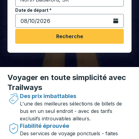
Commencez à saisir la ville de destination pour ouvrir
Date de départ
Tapez la date au format date Barre oblique du mois à 2 c
*
Ouvrez le calen
Recherche
Voyager en toute simplicité avec
Trailways
Des prix imbattables
L'une des meilleures sélections de billets de
bus en un seul endroit - avec des tarifs
exclusifs introuvables ailleurs.
Fiabilité éprouvée
Des services de voyage ponctuels - faites