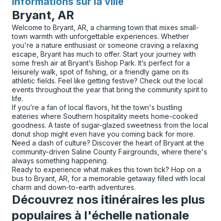
Informations sur la ville
pour
Bryant, AR
Welcome to Bryant, AR, a charming town that mixes small-
town warmth with unforgettable experiences. Whether
you're a nature enthusiast or someone craving a relaxing
escape, Bryant has much to offer. Start your journey with
some fresh air at Bryant’s Bishop Park. It’s perfect for a
leisurely walk, spot of fishing, or a friendly game on its
athletic fields. Feel like getting festive? Check out the local
events throughout the year that bring the community spirit to
life.
If you’re a fan of local flavors, hit the town's bustling
eateries where Southern hospitality meets home-cooked
goodness. A taste of sugar-glazed sweetness from the local
donut shop might even have you coming back for more.
Need a dash of culture? Discover the heart of Bryant at the
community-driven Saline County Fairgrounds, where there's
always something happening.
Ready to experience what makes this town tick? Hop on a
bus to Bryant, AR, for a memorable getaway filled with local
charm and down-to-earth adventures.
Découvrez nos itinéraires les plus
populaires à l'échelle nationale