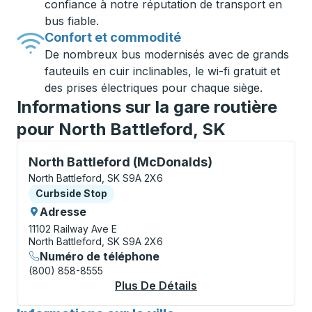
confiance à notre réputation de transport en
bus fiable.
Confort et commodité
De nombreux bus modernisés avec de grands
fauteuils en cuir inclinables, le wi-fi gratuit et
des prises électriques pour chaque siège.
Informations sur la gare routière
pour North Battleford, SK
Curbside Stop, utilisez les touches fléchées ou la to
North Battleford (McDonalds)
North Battleford, SK S9A 2X6
Curbside Stop
Curbside Stop
Adresse
11102 Railway Ave E
North Battleford, SK S9A 2X6
Numéro de téléphone
(800) 858-8555
Plus De Détails
À Propos North Batt