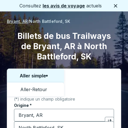
Consultez
les avis de voyage
actuels
Ferme
Bryant, AR
North Battleford, SK
Billets de bus Trailways
de Bryant, AR à North
Battleford, SK
Aller simple
Choisissez un sens ou un aller-retour:
Aller-Retour
(*) indique un champ obligatoire
Origine
*
Commencez à saisir la ville d'origine pour ouvrir les 
Destination
*
Cliquez pou