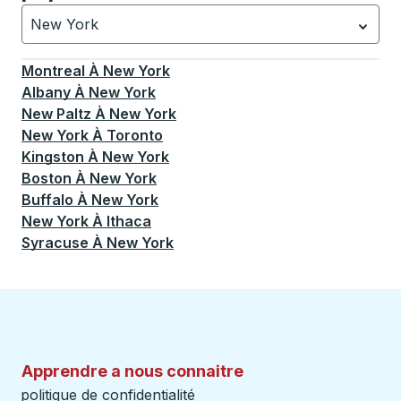
New York
Actuellement sélectionné: New York.
La sélection est a
Montreal
À
New York
Albany
À
New York
New Paltz
À
New York
New York
À
Toronto
Kingston
À
New York
Boston
À
New York
Buffalo
À
New York
New York
À
Ithaca
Syracuse
À
New York
Apprendre a nous connaitre
politique de confidentialité