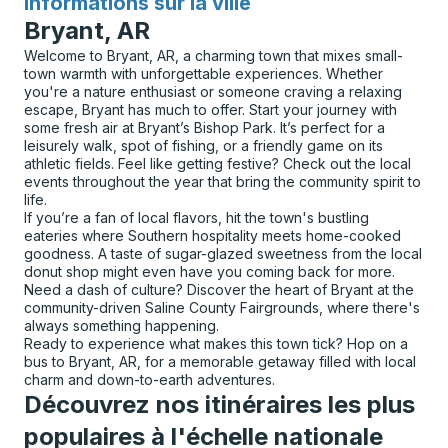
Informations sur la ville
pour
Bryant, AR
Welcome to Bryant, AR, a charming town that mixes small-
town warmth with unforgettable experiences. Whether
you're a nature enthusiast or someone craving a relaxing
escape, Bryant has much to offer. Start your journey with
some fresh air at Bryant’s Bishop Park. It’s perfect for a
leisurely walk, spot of fishing, or a friendly game on its
athletic fields. Feel like getting festive? Check out the local
events throughout the year that bring the community spirit to
life.
If you’re a fan of local flavors, hit the town's bustling
eateries where Southern hospitality meets home-cooked
goodness. A taste of sugar-glazed sweetness from the local
donut shop might even have you coming back for more.
Need a dash of culture? Discover the heart of Bryant at the
community-driven Saline County Fairgrounds, where there's
always something happening.
Ready to experience what makes this town tick? Hop on a
bus to Bryant, AR, for a memorable getaway filled with local
charm and down-to-earth adventures.
Découvrez nos itinéraires les plus
populaires à l'échelle nationale