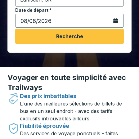
Commencez à saisir la ville de destination pour ouvrir
Date de départ
Tapez la date au format date Barre oblique du mois à 2 c
*
Ouvrez le calen
Recherche
Voyager en toute simplicité avec
Trailways
Des prix imbattables
L'une des meilleures sélections de billets de
bus en un seul endroit - avec des tarifs
exclusifs introuvables ailleurs.
Fiabilité éprouvée
Des services de voyage ponctuels - faites