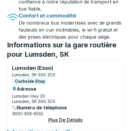
confiance à notre réputation de transport en
bus fiable.
Confort et commodité
De nombreux bus modernisés avec de grands
fauteuils en cuir inclinables, le wi-fi gratuit et
des prises électriques pour chaque siège.
Informations sur la gare routière
pour Lumsden, SK
Curbside Stop, utilisez les touches fléchées ou la to
Lumsden (Esso)
Lumsden, SK S0G 3C0
Curbside Stop
Curbside Stop
Adresse
Lumsden Hwy 20
Lumsden, SK S0G 3C0
Numéro de téléphone
(800) 858-8555
Plus De Détails
À Propos Lumsden (E