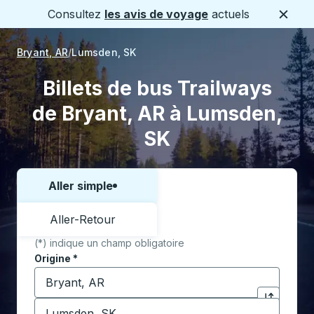
Consultez
les avis de voyage
actuels
Ferme
Bryant, AR
Lumsden, SK
Billets de bus Trailways
de Bryant, AR à Lumsden,
SK
Aller simple
Choisissez un sens ou un aller-retour:
Aller-Retour
(*) indique un champ obligatoire
Origine
*
Commencez à saisir la ville d'origine pour ouvrir les 
Destination
*
Cliquez pou