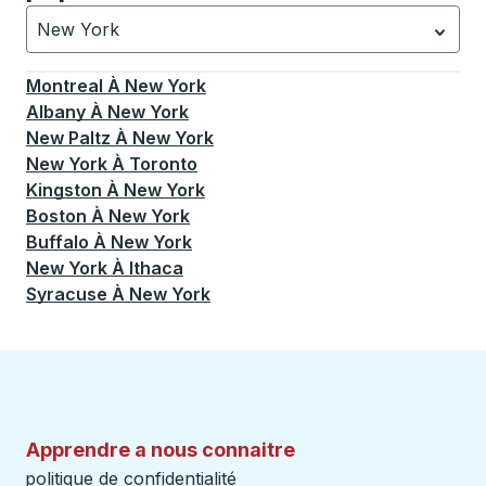
New York
Actuellement sélectionné: New York.
La sélection est a
Montreal
À
New York
Albany
À
New York
New Paltz
À
New York
New York
À
Toronto
Kingston
À
New York
Boston
À
New York
Buffalo
À
New York
New York
À
Ithaca
Syracuse
À
New York
Apprendre a nous connaitre
politique de confidentialité