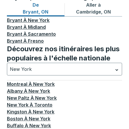
De
Aller à
Itinéraires de bus depuis Bryant, ON
Itinéraires de bus vers Cam
Bryant, ON
Cambridge, ON
Bryant
À
New York
Bryant
À
Midland
Bryant
À
Sacramento
Bryant
À
Fresno
Découvrez nos itinéraires les plus
populaires à l'échelle nationale
New York
Actuellement sélectionné: New York.
La sélection est a
Montreal
À
New York
Albany
À
New York
New Paltz
À
New York
New York
À
Toronto
Kingston
À
New York
Boston
À
New York
Buffalo
À
New York