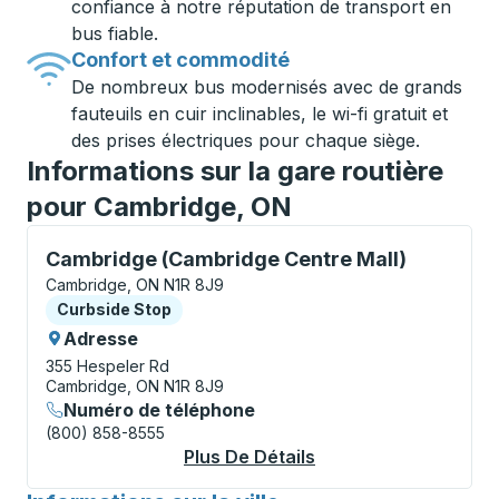
confiance à notre réputation de transport en
bus fiable.
Confort et commodité
De nombreux bus modernisés avec de grands
fauteuils en cuir inclinables, le wi-fi gratuit et
des prises électriques pour chaque siège.
Informations sur la gare routière
pour Cambridge, ON
Curbside Stop, utilisez les touches fléchées ou la to
Cambridge (Cambridge Centre Mall)
Cambridge, ON N1R 8J9
Curbside Stop
Curbside Stop
Adresse
355 Hespeler Rd
Cambridge, ON N1R 8J9
Numéro de téléphone
(800) 858-8555
Plus De Détails
À Propos Cambridge 