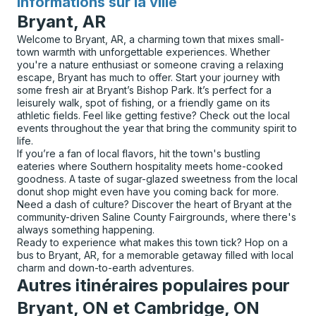
Informations sur la ville
pour
Bryant, AR
Welcome to Bryant, AR, a charming town that mixes small-
town warmth with unforgettable experiences. Whether
you're a nature enthusiast or someone craving a relaxing
escape, Bryant has much to offer. Start your journey with
some fresh air at Bryant’s Bishop Park. It’s perfect for a
leisurely walk, spot of fishing, or a friendly game on its
athletic fields. Feel like getting festive? Check out the local
events throughout the year that bring the community spirit to
life.
If you’re a fan of local flavors, hit the town's bustling
eateries where Southern hospitality meets home-cooked
goodness. A taste of sugar-glazed sweetness from the local
donut shop might even have you coming back for more.
Need a dash of culture? Discover the heart of Bryant at the
community-driven Saline County Fairgrounds, where there's
always something happening.
Ready to experience what makes this town tick? Hop on a
bus to Bryant, AR, for a memorable getaway filled with local
charm and down-to-earth adventures.
Autres itinéraires populaires pour
Bryant, ON et Cambridge, ON