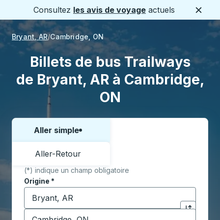
Consultez
les avis de voyage
actuels
Ferme
Bryant, AR
Cambridge, ON
Billets de bus Trailways
de Bryant, AR à Cambridge,
ON
Aller simple
Choisissez un sens ou un aller-retour:
Aller-Retour
(*) indique un champ obligatoire
Origine
*
Commencez à saisir la ville d'origine pour ouvrir les 
Destination
*
Cliquez pou