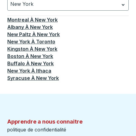
New York
Actuellement sélectionné: New York.
La sélection est a
Montreal
À
New York
Albany
À
New York
New Paltz
À
New York
New York
À
Toronto
Kingston
À
New York
Boston
À
New York
Buffalo
À
New York
New York
À
Ithaca
Syracuse
À
New York
Apprendre a nous connaitre
politique de confidentialité