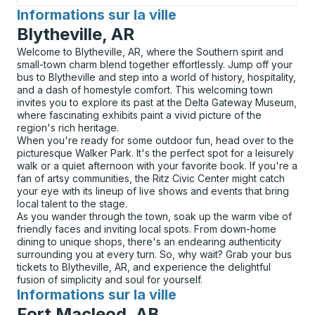
Informations sur la ville
pour
Blytheville, AR
Welcome to Blytheville, AR, where the Southern spirit and
small-town charm blend together effortlessly. Jump off your
bus to Blytheville and step into a world of history, hospitality,
and a dash of homestyle comfort. This welcoming town
invites you to explore its past at the Delta Gateway Museum,
where fascinating exhibits paint a vivid picture of the
region's rich heritage.
When you're ready for some outdoor fun, head over to the
picturesque Walker Park. It's the perfect spot for a leisurely
walk or a quiet afternoon with your favorite book. If you're a
fan of artsy communities, the Ritz Civic Center might catch
your eye with its lineup of live shows and events that bring
local talent to the stage.
As you wander through the town, soak up the warm vibe of
friendly faces and inviting local spots. From down-home
dining to unique shops, there's an endearing authenticity
surrounding you at every turn. So, why wait? Grab your bus
tickets to Blytheville, AR, and experience the delightful
fusion of simplicity and soul for yourself.
Informations sur la ville
pour
Fort Macleod, AB