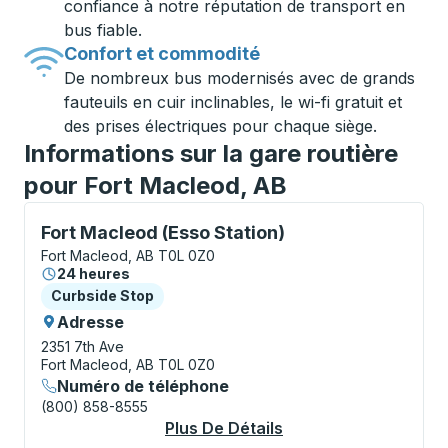
confiance à notre réputation de transport en
bus fiable.
Confort et commodité
De nombreux bus modernisés avec de grands
fauteuils en cuir inclinables, le wi-fi gratuit et
des prises électriques pour chaque siège.
Informations sur la gare routière
pour Fort Macleod, AB
Curbside Stop, utilisez les touches fléchées ou la to
Fort Macleod (Esso Station)
Fort Macleod, AB T0L 0Z0
24 heures
Curbside Stop
Curbside Stop
Adresse
2351 7th Ave
Fort Macleod, AB T0L 0Z0
Numéro de téléphone
(800) 858-8555
Plus De Détails
À Propos Fort Macleo