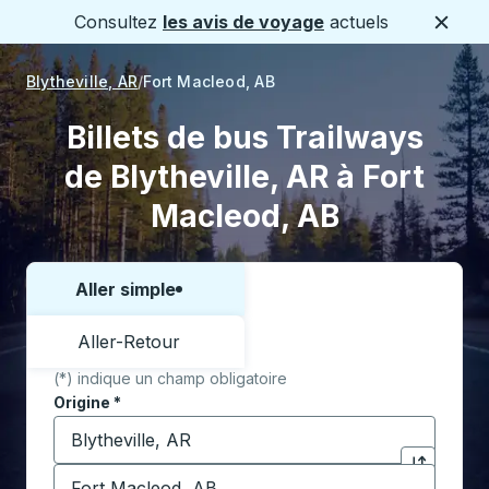
Consultez
les avis de voyage
actuels
Ferme
Blytheville, AR
Fort Macleod, AB
Billets de bus Trailways
de Blytheville, AR à Fort
Macleod, AB
Aller simple
Choisissez un sens ou un aller-retour:
Aller-Retour
(*) indique un champ obligatoire
Origine
*
Commencez à saisir la ville d'origine pour ouvrir les 
Destination
*
Cliquez pou