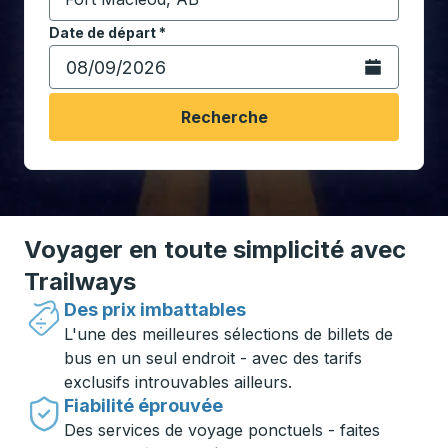
Commencez à saisir la ville de destination pour ouvrir
Date de départ
Tapez la date au format date Barre oblique du mois à 2 c
*
Ouvrez le calen
Recherche
Voyager en toute simplicité avec
Trailways
Des prix imbattables
L'une des meilleures sélections de billets de
bus en un seul endroit - avec des tarifs
exclusifs introuvables ailleurs.
Fiabilité éprouvée
Des services de voyage ponctuels - faites