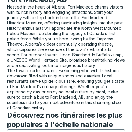
Nestled in the heart of Alberta, Fort Macleod charms visitors
with its rich history and engaging attractions. Start your
journey with a step back in time at the Fort Macleod
Historical Museum, offering fascinating insights into the past.
History enthusiasts will appreciate the North West Mounted
Police Museum, celebrating the legacy of Canada’s first
police force. While you're here, swing by the Empress
Theatre, Alberta’s oldest continually operating theatre,
which captures the essence of the town's vibrant arts
scene. For outdoor lovers, Head-Smashed-In Buffalo Jump,
a UNESCO World Heritage Site, promises breathtaking views
and a captivating look into indigenous history.
The town exudes a warm, welcoming vibe with its historic
downtown filled with unique shops and eateries. Local
restaurants serve up delicious fare, ensuring you get a taste
of Fort Macleod’s culinary offerings. Whether you're
exploring by day or enjoying local culture by night, make
sure to catch a bus to Fort Macleod, AB, and enjoy the
seamless ride to your next adventure in this charming slice
of Canadian history.
Découvrez nos itinéraires les plus
populaires à l'échelle nationale