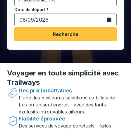
Commencez à saisir la ville de destination pour ouvrir
Date de départ
Tapez la date au format date Barre oblique du mois à 2 c
*
Ouvrez le calen
Recherche
Voyager en toute simplicité avec
Trailways
Des prix imbattables
L'une des meilleures sélections de billets de
bus en un seul endroit - avec des tarifs
exclusifs introuvables ailleurs.
Fiabilité éprouvée
Des services de voyage ponctuels - faites