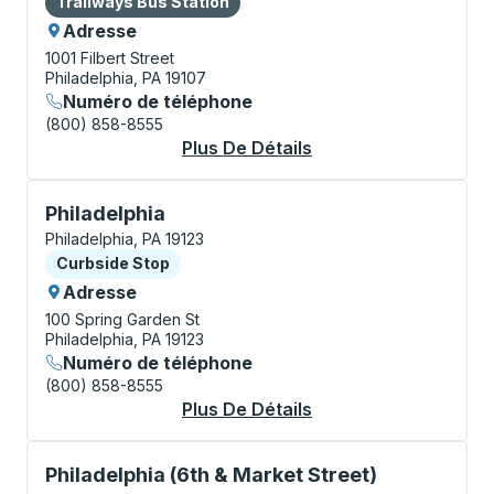
Trailways Bus Station
Adresse
1001 Filbert Street
Philadelphia, PA 19107
Numéro de téléphone
(800) 858-8555
Plus De Détails
À Propos Philadelphi
Curbside Stop, utilisez les touches fléchées ou la to
Philadelphia
Philadelphia, PA 19123
Curbside Stop
Curbside Stop
Adresse
100 Spring Garden St
Philadelphia, PA 19123
Numéro de téléphone
(800) 858-8555
Plus De Détails
À Propos Philadelphi
Curbside Stop, utilisez les touches fléchées ou la to
Philadelphia (6th & Market Street)