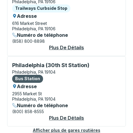
Philadelphia, PA 19106
Curbside Stop
Trailways Curbside Stop
Adresse
616 Market Street
Philadelphia, PA 19106
Numéro de téléphone
(858) 800-8898
Plus De Détails
À Propos Philadelphi
Bus Station, utilisez les touches fléchées ou la touch
Philadelphia (30th St Station)
Philadelphia, PA 19104
Bus Station
Bus Station
Adresse
2955 Market St
Philadelphia, PA 19104
Numéro de téléphone
(800) 858-8555
Plus De Détails
À Propos Philadelphia
Afficher plus de gares routières