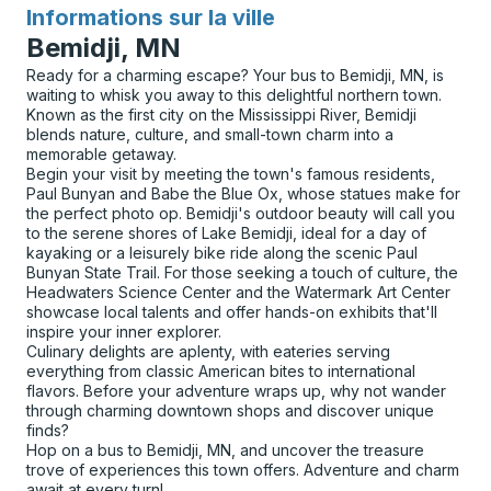
Informations sur la ville
pour
Bemidji, MN
Ready for a charming escape? Your bus to Bemidji, MN, is
waiting to whisk you away to this delightful northern town.
Known as the first city on the Mississippi River, Bemidji
blends nature, culture, and small-town charm into a
memorable getaway.
Begin your visit by meeting the town's famous residents,
Paul Bunyan and Babe the Blue Ox, whose statues make for
the perfect photo op. Bemidji's outdoor beauty will call you
to the serene shores of Lake Bemidji, ideal for a day of
kayaking or a leisurely bike ride along the scenic Paul
Bunyan State Trail. For those seeking a touch of culture, the
Headwaters Science Center and the Watermark Art Center
showcase local talents and offer hands-on exhibits that'll
inspire your inner explorer.
Culinary delights are aplenty, with eateries serving
everything from classic American bites to international
flavors. Before your adventure wraps up, why not wander
through charming downtown shops and discover unique
finds?
Hop on a bus to Bemidji, MN, and uncover the treasure
trove of experiences this town offers. Adventure and charm
await at every turn!