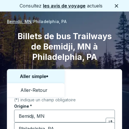
Consultez
les avis de voyage
actuels
Ferme
Bemidji, MN
Philadelphia, PA
Billets de bus Trailways
de Bemidji, MN à
Philadelphia, PA
Aller simple
Choisissez un sens ou un aller-retour:
Aller-Retour
(*) indique un champ obligatoire
Origine
*
Commencez à saisir la ville d'origine pour ouvrir les 
Destination
*
Cliquez pou