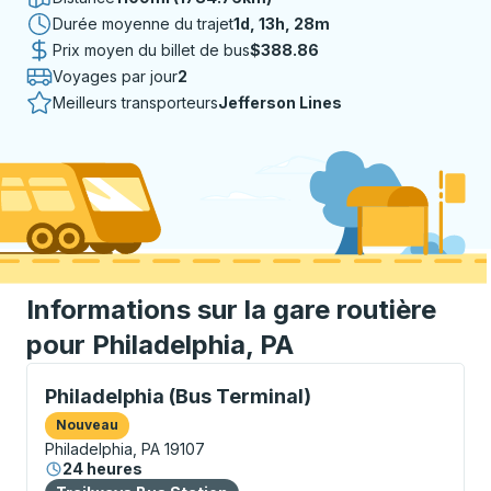
Durée moyenne du trajet
1 jour 13 heures 28 minutes
1d, 13h, 28m
Prix moyen du billet de bus
$388.86
Voyages par jour
2
Meilleurs transporteurs
Jefferson Lines
Informations sur la gare routière
pour Philadelphia, PA
Bus Station, utilisez les touches fléchées ou la touch
Philadelphia (Bus Terminal)
Nouveau
Philadelphia, PA 19107
24 heures
Bus Station