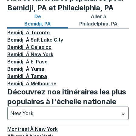
Bemidji, PA et Philadelphia, PA
De
Aller à
Itinéraires de bus depuis Bemidji, PA
Itinéraires de bus vers Phil
Bemidji, PA
Philadelphia, PA
Bemidji
À
Toronto
Bemidji
À
Salt Lake City
Bemidji
À
Calexico
Bemidji
À
New York
Bemidji
À
El Paso
Bemidji
À
Yuma
Bemidji
À
Tampa
Bemidji
À
Melbourne
Découvrez nos itinéraires les plus
populaires à l'échelle nationale
New York
Actuellement sélectionné: New York.
La sélection est a
Montreal
À
New York