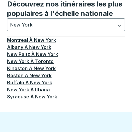
Découvrez nos itinéraires les plus
populaires à l'échelle nationale
New York
Actuellement sélectionné: New York.
La sélection est a
Montreal
À
New York
Albany
À
New York
New Paltz
À
New York
New York
À
Toronto
Kingston
À
New York
Boston
À
New York
Buffalo
À
New York
New York
À
Ithaca
Syracuse
À
New York