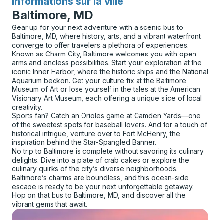
Informations sur la ville
pour
Baltimore, MD
Gear up for your next adventure with a scenic bus to
Baltimore, MD, where history, arts, and a vibrant waterfront
converge to offer travelers a plethora of experiences.
Known as Charm City, Baltimore welcomes you with open
arms and endless possibilities. Start your exploration at the
iconic Inner Harbor, where the historic ships and the National
Aquarium beckon. Get your culture fix at the Baltimore
Museum of Art or lose yourself in the tales at the American
Visionary Art Museum, each offering a unique slice of local
creativity.
Sports fan? Catch an Orioles game at Camden Yards—one
of the sweetest spots for baseball lovers. And for a touch of
historical intrigue, venture over to Fort McHenry, the
inspiration behind the Star-Spangled Banner.
No trip to Baltimore is complete without savoring its culinary
delights. Dive into a plate of crab cakes or explore the
culinary quirks of the city’s diverse neighborhoods.
Baltimore’s charms are boundless, and this ocean-side
escape is ready to be your next unforgettable getaway.
Hop on that bus to Baltimore, MD, and discover all the
vibrant gems that await.