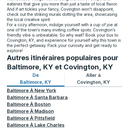
eateries that give you more than just a taste of local flavor.
And if art tickles your fancy, Covington won’t disappoint,
check out the striking murals dotting the area, showcasing
the local creative spirit.
For a cozy afternoon, indulge yourself with a cup of joe at
one of the town’s many inviting coffee spots. Covington’s
friendly vibe is unbeatable. So why wait? Book your bus to
Covington, KY, and experience for yourself why this town is
the perfect getaway. Pack your curiosity and get ready to
explore!
Autres itinéraires populaires pour
Baltimore, KY et Covington, KY
De
Aller à
Itinéraires de bus depuis Baltimore, KY
Itinéraires de bus vers Cov
Baltimore, KY
Covington, KY
Baltimore
À
New York
Baltimore
À
Santa Barbara
Baltimore
À
Boston
Baltimore
À
Madison
Baltimore
À
Pittsfield
Baltimore
À
Lake Charles