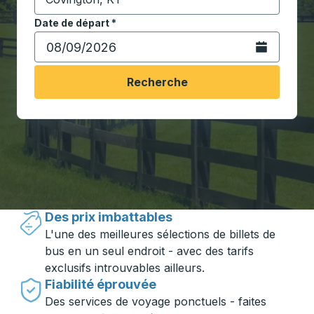
Commencez à saisir la ville de destination pour ouvrir
Date de départ
Tapez la date au format date Barre oblique du mois à 2 c
*
Ouvrez le calen
Recherche
Voyager en toute simplicité avec
Trailways
Des prix imbattables
L'une des meilleures sélections de billets de
bus en un seul endroit - avec des tarifs
exclusifs introuvables ailleurs.
Fiabilité éprouvée
Des services de voyage ponctuels - faites