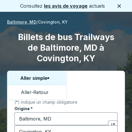
Consultez
les avis de voyage
actuels
Ferme
Baltimore, MD
Covington, KY
Billets de bus Trailways
de Baltimore, MD à
Covington, KY
Aller simple
Choisissez un sens ou un aller-retour:
Aller-Retour
(*) indique un champ obligatoire
Origine
*
Commencez à saisir la ville d'origine pour ouvrir les 
Destination
*
Cliquez pou