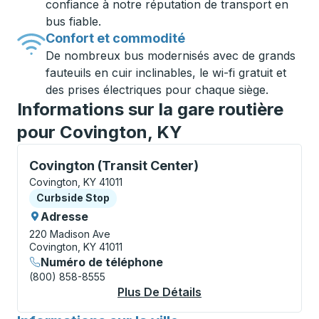
confiance à notre réputation de transport en
bus fiable.
Confort et commodité
De nombreux bus modernisés avec de grands
fauteuils en cuir inclinables, le wi-fi gratuit et
des prises électriques pour chaque siège.
Informations sur la gare routière
pour Covington, KY
Curbside Stop, utilisez les touches fléchées ou la to
Covington (Transit Center)
Covington, KY 41011
Curbside Stop
Curbside Stop
Adresse
220 Madison Ave
Covington, KY 41011
Numéro de téléphone
(800) 858-8555
Plus De Détails
À Propos Covington (