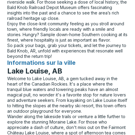
riverside walk. For those seeking a dose of local history, the
Bald Knob Railroad Depot Museum offers fascinating
insights into the past and a chance to see the area’s rich
railroad heritage up close.
Enjoy the close-knit community feeling as you stroll around
town, where friendly locals are ready with a smile and
stories. Hungry? Sample down-home Southern cooking at its
finest, where hospitality is just as important as flavor.
So pack your bags, grab your tickets, and let the journey to
Bald Knob, AR, unfold with experiences that resonate well
beyond the return trip!
Informations sur la ville
pour
Lake Louise, AB
Welcome to Lake Louise, AB, a gem tucked away in the
heart of the Canadian Rockies. It's a place where the
tranquil blue waters and towering peaks have an almost
magical pull, no wonder it's a favorite stop for nature lovers
and adventure seekers. From kayaking on Lake Louise itself
to hitting the slopes at the nearby ski resort, this town offers
an outdoor playground for everyone.
Wander along the lakeside trails or venture a little further to
explore the stunning Moraine Lake. For those who
appreciate a dash of culture, don't miss out on the Fairmont
Château Lake Louise, where a spot of afternoon tea comes