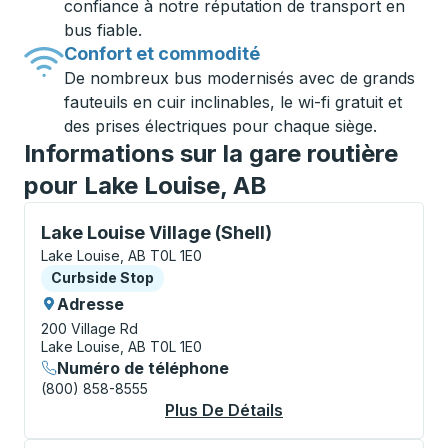
confiance à notre réputation de transport en
bus fiable.
Confort et commodité
De nombreux bus modernisés avec de grands
fauteuils en cuir inclinables, le wi-fi gratuit et
des prises électriques pour chaque siège.
Informations sur la gare routière
pour Lake Louise, AB
Curbside Stop, utilisez les touches fléchées ou la to
Lake Louise Village (Shell)
Lake Louise, AB T0L 1E0
Curbside Stop
Curbside Stop
Adresse
200 Village Rd
Lake Louise, AB T0L 1E0
Numéro de téléphone
(800) 858-8555
Plus De Détails
À Propos Lake Louise