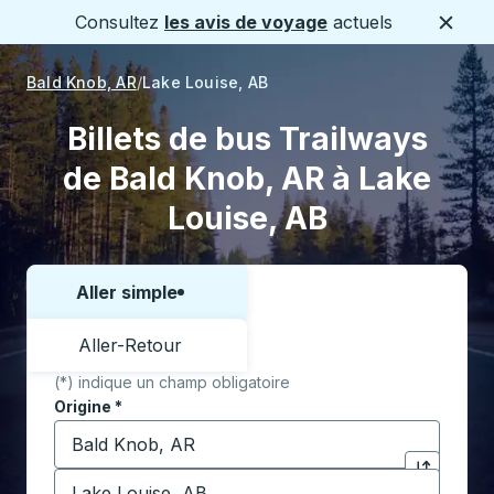
Consultez
les avis de voyage
actuels
Ferme
Bald Knob, AR
Lake Louise, AB
Billets de bus Trailways
de Bald Knob, AR à Lake
Louise, AB
Aller simple
Choisissez un sens ou un aller-retour:
Aller-Retour
(*) indique un champ obligatoire
Origine
*
Commencez à saisir la ville d'origine pour ouvrir les 
Destination
*
Cliquez pou