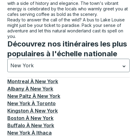
with a side of history and elegance. The town's vibrant
energy is celebrated by the locals who warmly greet you at
cafes serving coffee as bold as the scenery.
Ready to answer the call of the wild? A bus to Lake Louise
might just be your ticket to paradise. Pack your sense of
adventure and let this natural wonderland cast its spell on
you.
Découvrez nos itinéraires les plus
populaires à l'échelle nationale
New York
Actuellement sélectionné: New York.
La sélection est a
Montreal
À
New York
Albany
À
New York
New Paltz
À
New York
New York
À
Toronto
Kingston
À
New York
Boston
À
New York
Buffalo
À
New York
New York
À
Ithaca