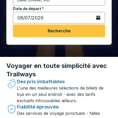
Commencez à saisir la ville de destination pour ouvrir
Date de départ
Tapez la date au format date Barre oblique du mois à 2 c
*
Ouvrez le calen
Recherche
Voyager en toute simplicité avec
Trailways
Des prix imbattables
L'une des meilleures sélections de billets de
bus en un seul endroit - avec des tarifs
exclusifs introuvables ailleurs.
Fiabilité éprouvée
Des services de voyage ponctuels - faites