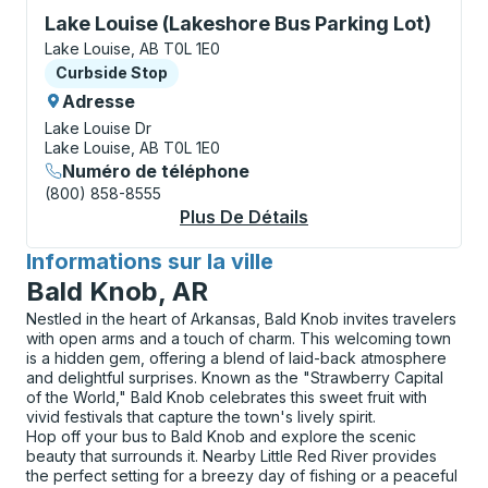
Curbside Stop, utilisez les touches fléchées ou la to
Lake Louise (Lakeshore Bus Parking Lot)
Lake Louise, AB T0L 1E0
Curbside Stop
Curbside Stop
Adresse
Lake Louise Dr
Lake Louise, AB T0L 1E0
Numéro de téléphone
(800) 858-8555
Plus De Détails
À Propos Lake Louis
Informations sur la ville
pour
Bald Knob, AR
Nestled in the heart of Arkansas, Bald Knob invites travelers
with open arms and a touch of charm. This welcoming town
is a hidden gem, offering a blend of laid-back atmosphere
and delightful surprises. Known as the "Strawberry Capital
of the World," Bald Knob celebrates this sweet fruit with
vivid festivals that capture the town's lively spirit.
Hop off your bus to Bald Knob and explore the scenic
beauty that surrounds it. Nearby Little Red River provides
the perfect setting for a breezy day of fishing or a peaceful