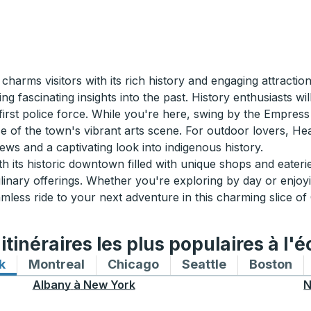
charms visitors with its rich history and engaging attractio
ng fascinating insights into the past. History enthusiasts 
rst police force. While you're here, swing by the Empress 
nce of the town's vibrant arts scene. For outdoor lovers
ews and a captivating look into indigenous history.
its historic downtown filled with unique shops and eateries
linary offerings. Whether you're exploring by day or enjoyi
less ride to your next adventure in this charming slice of 
tinéraires les plus populaires à l'é
k
Itinéraires de bus vers et depuis New York
Montreal
Itinéraires de bus vers et depuis Mon
Chicago
Itinéraires de bus vers 
Seattle
Itinéraires de
Boston
Iti
Albany
à
New York
N