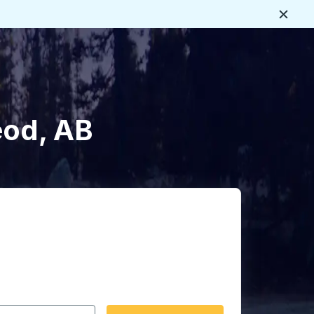
Ferme
s
eod, AB
rmat date Barre oblique du mois à 2 chiffres Barre obliqu
 fléchées pour accéder à la ville d'origine souhaitée, puis a
ptions de localisation, puis utilisez les touches fléchées po