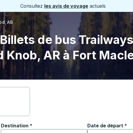
Consultez
les avis de voyage
actuels
od, AB
Billets de bus Trailway
d Knob, AR à Fort Macl
Destination
*
Date de départ
Tapez la date au fo
*
ouvrir les options de localisation, puis utilisez les touches
Commencez à saisir la ville de destination pour ouvrir les o