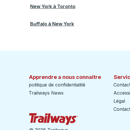
New York
à
Toronto
Buffalo
à
New York
Apprendre a nous connaitre
Servic
politique de confidentialité
Contac
Trailways News
Accessib
Légal
Contact
Page d'accueil des sent