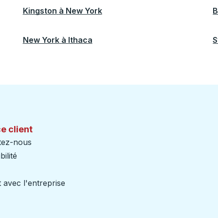
Kingston
à
New York
B
New York
à
Ithaca
S
e client
tez-nous
ilité
 avec l'entreprise
iers