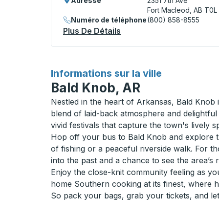
Adresse
2351 7th Ave
Fort Macleod, AB T0L
Numéro de téléphone
(800) 858-8555
Plus De Détails
À Propos Fort Macleod (E
pour
Informations sur la ville
Bald Knob, AR
Nestled in the heart of Arkansas, Bald Knob 
blend of laid-back atmosphere and delightful
vivid festivals that capture the town's lively spi
Hop off your bus to Bald Knob and explore th
of fishing or a peaceful riverside walk. For 
into the past and a chance to see the area’s r
Enjoy the close-knit community feeling as yo
home Southern cooking at its finest, where hos
So pack your bags, grab your tickets, and let