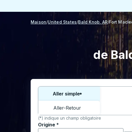
Maison
United States
Bald Knob, AR
Fort Macle
de Bal
Choisissez un sens ou un aller-retour:
Aller simple
Aller-Retour
(*) indique un champ obligatoire
Origine
*
Commencez à saisir la ville d'origine pour 