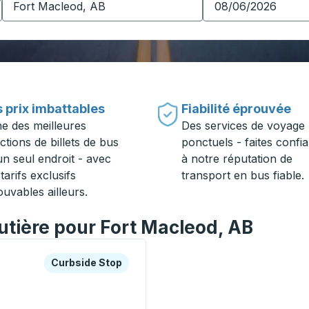
 prix imbattables
Fiabilité éprouvée
ne des meilleures
Des services de voyage
ctions de billets de bus
ponctuels - faites confi
un seul endroit - avec
à notre réputation de
tarifs exclusifs
transport en bus fiable.
ouvables ailleurs.
outière pour Fort Macleod, AB
es ou la touche Tab pour en savoir plus sur cette gare rout
Curbside Stop
Curbside Stop