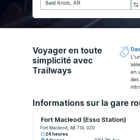
Cliquez pour changer vos sélections d'origine et de destination
Voyager en toute
Des
L'u
simplicité avec
séle
Trailways
en 
des 
intr
Informations sur la gare r
Curbside Stop, utilisez les touches fléché
Fort Macleod (Esso Station)
Fort Macleod, AB T0L 0Z0
24 heures