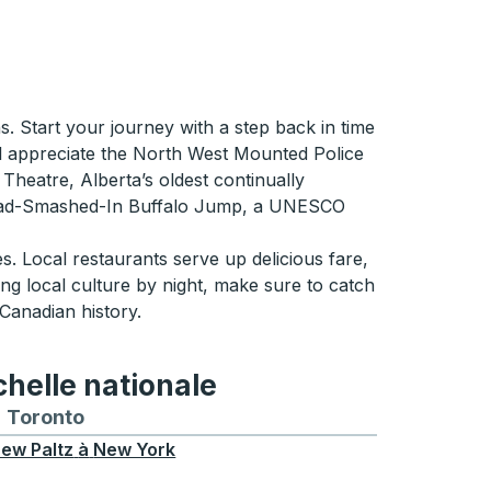
ns. Start your journey with a step back in time
will appreciate the North West Mounted Police
Theatre, Alberta’s oldest continually
, Head-Smashed-In Buffalo Jump, a UNESCO
. Local restaurants serve up delicious fare,
ng local culture by night, make sure to catch
Canadian history.
chelle nationale
treal
et depuis Chicago
 bus vers et depuis Seattle
néraires de bus vers et depuis Boston
Toronto
Itinéraires de bus vers et depuis Toronto
ew Paltz
à
New York