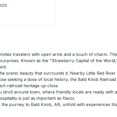
 0Z0
sso Station) Curbside Stop
invites travelers with open arms and a touch of charm. Thi
 surprises. Known as the "Strawberry Capital of the World,"
rit.
e scenic beauty that surrounds it. Nearby Little Red River 
those seeking a dose of local history, the Bald Knob Railroa
ich railroad heritage up close.
u stroll around town, where friendly locals are ready with
pitality is just as important as flavor.
 the journey to Bald Knob, AR, unfold with experiences tha