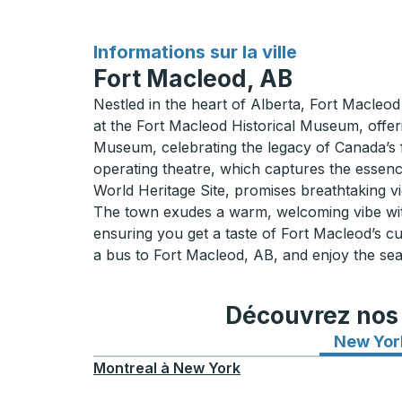
pour
Informations sur la ville
Fort Macleod, AB
Nestled in the heart of Alberta, Fort Macleod 
at the Fort Macleod Historical Museum, offeri
Museum, celebrating the legacy of Canada’s fi
operating theatre, which captures the esse
World Heritage Site, promises breathtaking vi
The town exudes a warm, welcoming vibe with 
ensuring you get a taste of Fort Macleod’s cu
a bus to Fort Macleod, AB, and enjoy the seam
Découvrez nos i
New Yor
Montreal
à
New York