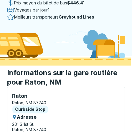
Prix moyen du billet de bus
$446.41
Voyages par jour
1
Meilleurs transporteurs
Greyhound Lines
Informations sur la gare routière
pour Raton, NM
Curbside Stop, utilisez les touches fléchées ou la to
Raton
Raton, NM 87740
Curbside Stop
Curbside Stop
Adresse
201 S 1st St.
Raton, NM 87740