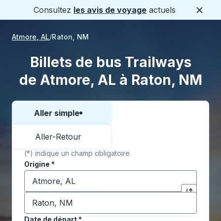
Consultez
les avis de voyage
actuels
Ferme
Atmore, AL
Raton, NM
Billets de bus Trailways
de Atmore, AL à Raton, NM
Aller simple
Choisissez un sens ou un aller-retour:
Aller-Retour
(*) indique un champ obligatoire
Origine
*
Commencez à saisir la ville d'origine pour ouvrir les 
Destination
*
Cliquez pou
Commencez à saisir la ville de destination pour ouvrir
Date de départ
Tapez la date au format date Barre oblique du mois à 2 c
*