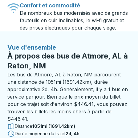
Confort et commodité
De nombreux bus modernisés avec de grands
fauteuils en cuir inclinables, le wi-fi gratuit et
des prises électriques pour chaque siège.
Vue d'ensemble
À propos des bus de Atmore, AL à
Raton, NM
Les bus de Atmore, AL à Raton, NM parcourent
une distance de 1051mi (1691.42km), durée
approximative 2d, 4h. Généralement, il y a 1 bus en
service par jour. Bien que le prix moyen du billet
pour ce trajet soit d'environ $446.41, vous pouvez
trouver les billets les moins chers à partir de
$446.41.
Distance
1051mi (1691.42km)
Durée moyenne du trajet
2 jours 4 heures
2d, 4h