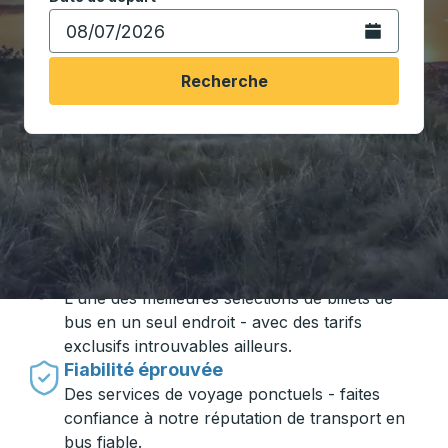
Ouvrez le calen
Recherche
Voyager en toute simplicité avec
Trailways
Des prix imbattables
L'une des meilleures sélections de billets de
bus en un seul endroit - avec des tarifs
exclusifs introuvables ailleurs.
Fiabilité éprouvée
Des services de voyage ponctuels - faites
confiance à notre réputation de transport en
bus fiable.