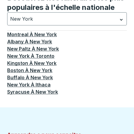
populaires à l'échelle nationale
New York
Actuellement sélectionné: New York.
La sélection est a
Montreal
À
New York
Albany
À
New York
New Paltz
À
New York
New York
À
Toronto
Kingston
À
New York
Boston
À
New York
Buffalo
À
New York
New York
À
Ithaca
Syracuse
À
New York