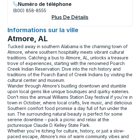
Numéro de téléphone
(800) 858-8555
Plus De Détails
À Propos Raton Curb
Informations sur la ville
pour
Atmore, AL
Tucked away in southern Alabama is the charming town of
Atmore, where southern hospitality meets vibrant cultural
traditions. Catching a bus to Atmore, AL, unlocks a treasure
trove of experiences, starting with the renowned Poarch
Creek Indian Reservation. Dive into the rich history and
traditions of the Poarch Band of Creek Indians by visiting the
cultural center and museum.
Wander through Atmore’s bustling downtown and stumble
upon local gems like unique boutiques and quirky eateries.
Don’t miss the annual Williams Station Day festival if you're in
town in October, where local crafts, live music, and delicious
Southern comfort food promise a day full of fun under the
sun. The surrounding natural beauty is perfect for some
serene downtime – pack a picnic and relax at the
picturesque Claude D. Kelley State Park.
Whether you're itching for culture, history, or just a slow-
paced escape, Atmore’s mix of warm community vibes and