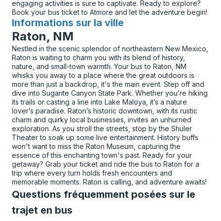
engaging activities is sure to captivate. Ready to explore?
Book your bus ticket to Atmore and let the adventure begin!
Informations sur la ville
pour
Raton, NM
Nestled in the scenic splendor of northeastern New Mexico,
Raton is waiting to charm you with its blend of history,
nature, and small-town warmth. Your bus to Raton, NM
whisks you away to a place where the great outdoors is
more than just a backdrop, it's the main event. Step off and
dive into Sugarite Canyon State Park. Whether you’re hiking
its trails or casting a line into Lake Maloya, it’s a nature
lover’s paradise. Raton’s historic downtown, with its rustic
charm and quirky local businesses, invites an unhurried
exploration. As you stroll the streets, stop by the Shuler
Theater to soak up some live entertainment. History buffs
won't want to miss the Raton Museum, capturing the
essence of this enchanting town's past. Ready for your
getaway? Grab your ticket and ride the bus to Raton for a
trip where every turn holds fresh encounters and
memorable moments. Raton is calling, and adventure awaits!
Questions fréquemment posées sur le
trajet en bus