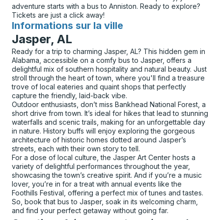
adventure starts with a bus to Anniston. Ready to explore?
Tickets are just a click away!
Informations sur la ville
pour
Jasper, AL
Ready for a trip to charming Jasper, AL? This hidden gem in
Alabama, accessible on a comfy bus to Jasper, offers a
delightful mix of southern hospitality and natural beauty. Just
stroll through the heart of town, where you'll find a treasure
trove of local eateries and quaint shops that perfectly
capture the friendly, laid-back vibe.
Outdoor enthusiasts, don’t miss Bankhead National Forest, a
short drive from town. It’s ideal for hikes that lead to stunning
waterfalls and scenic trails, making for an unforgettable day
in nature. History buffs will enjoy exploring the gorgeous
architecture of historic homes dotted around Jasper’s
streets, each with their own story to tell.
For a dose of local culture, the Jasper Art Center hosts a
variety of delightful performances throughout the year,
showcasing the town’s creative spirit. And if you’re a music
lover, you’re in for a treat with annual events like the
Foothills Festival, offering a perfect mix of tunes and tastes.
So, book that bus to Jasper, soak in its welcoming charm,
and find your perfect getaway without going far.