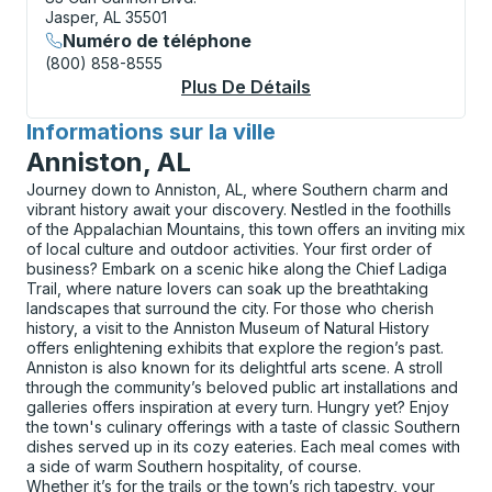
Jasper, AL 35501
Numéro de téléphone
(800) 858-8555
Plus De Détails
À Propos Jasper Cur
Informations sur la ville
pour
Anniston, AL
Journey down to Anniston, AL, where Southern charm and
vibrant history await your discovery. Nestled in the foothills
of the Appalachian Mountains, this town offers an inviting mix
of local culture and outdoor activities. Your first order of
business? Embark on a scenic hike along the Chief Ladiga
Trail, where nature lovers can soak up the breathtaking
landscapes that surround the city. For those who cherish
history, a visit to the Anniston Museum of Natural History
offers enlightening exhibits that explore the region’s past.
Anniston is also known for its delightful arts scene. A stroll
through the community’s beloved public art installations and
galleries offers inspiration at every turn. Hungry yet? Enjoy
the town's culinary offerings with a taste of classic Southern
dishes served up in its cozy eateries. Each meal comes with
a side of warm Southern hospitality, of course.
Whether it’s for the trails or the town’s rich tapestry, your