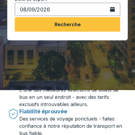
Ouvrez le calen
Recherche
Voyager en toute simplicité avec
Trailways
Des prix imbattables
L'une des meilleures sélections de billets de
bus en un seul endroit - avec des tarifs
exclusifs introuvables ailleurs.
Fiabilité éprouvée
Des services de voyage ponctuels - faites
confiance à notre réputation de transport en
bus fiable.