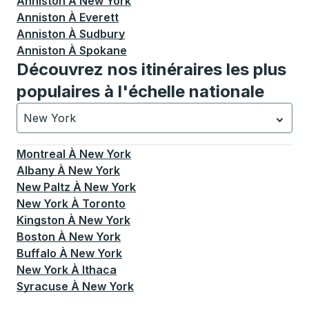
Anniston
À
New York
Anniston
À
Everett
Anniston
À
Sudbury
Anniston
À
Spokane
Découvrez nos itinéraires les plus
populaires à l'échelle nationale
New York
Actuellement sélectionné: New York.
La sélection est a
Montreal
À
New York
Albany
À
New York
New Paltz
À
New York
New York
À
Toronto
Kingston
À
New York
Boston
À
New York
Buffalo
À
New York
New York
À
Ithaca
Syracuse
À
New York