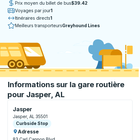
Prix moyen du billet de bus
$39.42
Voyages par jour
1
Itinéraires directs
1
Meilleurs transporteurs
Greyhound Lines
Informations sur la gare routière
pour Jasper, AL
Curbside Stop, utilisez les touches fléchées ou la to
Jasper
Jasper, AL 35501
Curbside Stop
Curbside Stop
Adresse
83 Carl Cannon Blvd.