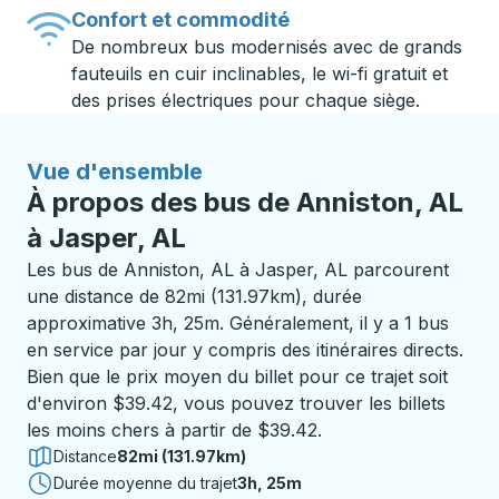
Confort et commodité
De nombreux bus modernisés avec de grands
fauteuils en cuir inclinables, le wi-fi gratuit et
des prises électriques pour chaque siège.
Vue d'ensemble
À propos des bus de Anniston, AL
à Jasper, AL
Les bus de Anniston, AL à Jasper, AL parcourent
une distance de 82mi (131.97km), durée
approximative 3h, 25m. Généralement, il y a 1 bus
en service par jour y compris des itinéraires directs.
Bien que le prix moyen du billet pour ce trajet soit
d'environ $39.42, vous pouvez trouver les billets
les moins chers à partir de $39.42.
Distance
82mi (131.97km)
Durée moyenne du trajet
3 heures 25 minutes
3h, 25m