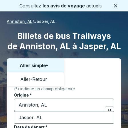
Consultez
les avis de voyage
actuels
Ferme
Anniston, AL
Jasper, AL
Billets de bus Trailways
de Anniston, AL à Jasper, AL
Aller simple
Choisissez un sens ou un aller-retour:
Aller-Retour
(*) indique un champ obligatoire
Origine
*
Commencez à saisir la ville d'origine pour ouvrir les 
Destination
*
Cliquez pou
Commencez à saisir la ville de destination pour ouvrir
Date de départ
Tapez la date au format date Barre oblique du mois à 2 c
*