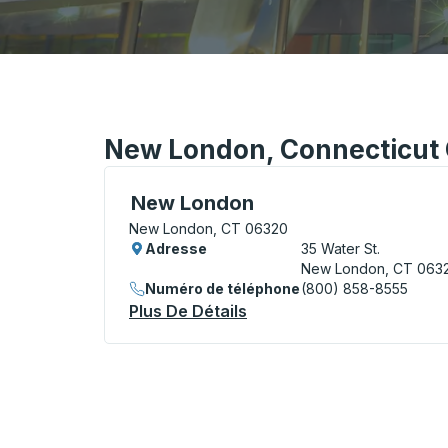
New London, Connecticut 
Curbside Stop, utilisez les touches fléché
New London
New London, CT 06320
Adresse
35 Water St.
New London, CT 063
Numéro de téléphone
(800) 858-8555
Plus De Détails
À Propos New London Cu