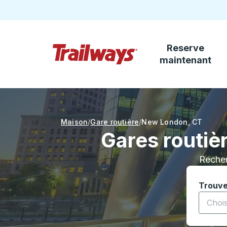
Reserve
Passez au contenu principal
maintenant
Page d'accueil des sentiers
Maison
Gare routière
New London
,
CT
Gares routiè
Recher
Trouve
Commenc