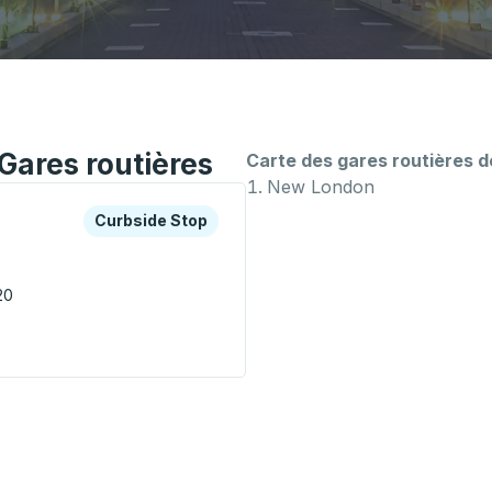
Gares routières
Carte des gares routières 
New London
es ou la touche Tab pour en savoir plus sur cette gare rout
Curbside Stop
Curbside Stop
20
rbside Stop