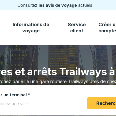
Consultez
les avis de voyage
actuels
Informations de
Service
Créer u
voyage
client
compte
res et arrêts Trailways
chez par ville une gare routière Trailways près de che
r un terminal
*
ez à saisir une ville pour ouvrir les options de localisatio
Recherc