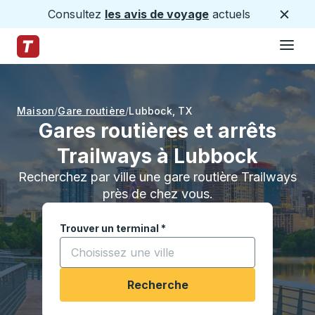
Consultez
les avis de voyage
actuels
Ferme
Hamburge
Passez au contenu principal
Page d'accueil des sentiers
Maison
Gare routière
Lubbock
,
TX
Gares routières et arrêts
Trailways à Lubbock
Recherchez par ville une gare routière Trailways
près de chez vous.
Trouver un terminal
*
Commencez à saisir une ville pour ouvrir les opt
Recherche