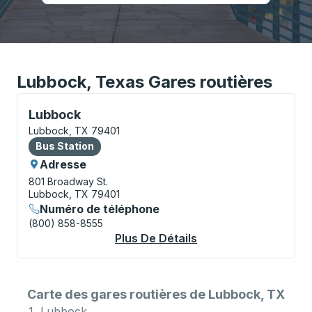
Lubbock, Texas Gares routières
Bus Station, utilisez les touches fléchées ou la touch
Lubbock
Lubbock, TX 79401
Bus Station
Bus Station
Adresse
801 Broadway St.
Lubbock, TX 79401
Numéro de téléphone
(800) 858-8555
Plus De Détails
À Propos Lubbock Bu
Carte des gares routières de Lubbock, TX
Lubbock