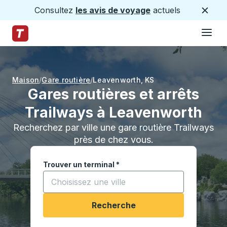
Consultez
les avis de voyage
actuels
Ferme
Hamburge
Passez au contenu principal
Page d'accueil des sentiers
Maison
Gare routière
Leavenworth
,
KS
Gares routières et arrêts
Trailways à Leavenworth
Recherchez par ville une gare routière Trailways
près de chez vous.
Trouver un terminal
*
Commencez à saisir une ville pour ouvrir les opt
Recherche