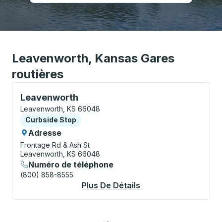
Leavenworth, Kansas Gares
routières
Curbside Stop, utilisez les touches fléchées ou la to
Leavenworth
Leavenworth, KS 66048
Curbside Stop
Curbside Stop
Adresse
Frontage Rd & Ash St
Leavenworth, KS 66048
Numéro de téléphone
(800) 858-8555
Plus De Détails
À Propos Leavenwor