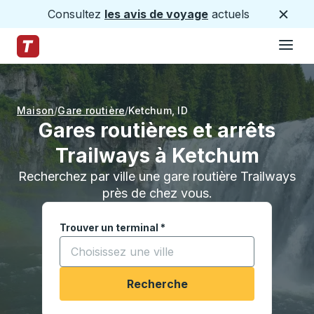
Consultez
les avis de voyage
actuels
Ferme
Hamburge
Passez au contenu principal
Page d'accueil des sentiers
Maison
Gare routière
Ketchum
,
ID
Gares routières et arrêts
Trailways à Ketchum
Recherchez par ville une gare routière Trailways
près de chez vous.
Trouver un terminal
*
Commencez à saisir une ville pour ouvrir les opt
Recherche