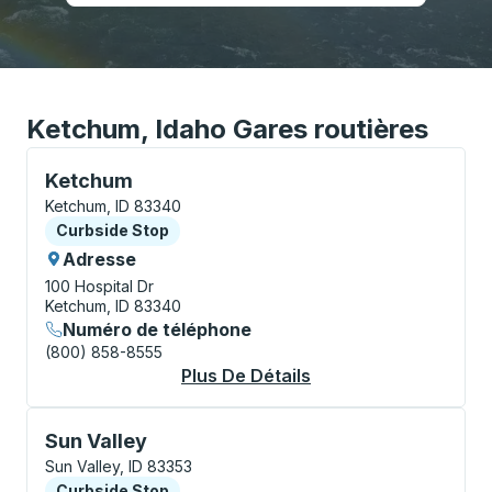
Ketchum, Idaho Gares routières
Curbside Stop, utilisez les touches fléchées ou la to
Ketchum
Ketchum, ID 83340
Curbside Stop
Curbside Stop
Adresse
100 Hospital Dr
Ketchum, ID 83340
Numéro de téléphone
(800) 858-8555
Plus De Détails
À Propos Ketchum C
Curbside Stop, utilisez les touches fléchées ou la to
Sun Valley
Sun Valley, ID 83353
Curbside Stop
Curbside Stop