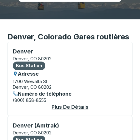
Denver, Colorado Gares routières
Bus Station, utilisez les touches fléchées ou la touch
Denver
Denver, CO 80202
Bus Station
Bus Station
Adresse
1700 Wewatta St
Denver, CO 80202
Numéro de téléphone
(800) 858-8555
Plus De Détails
À Propos Denver Bus
Bus Station, utilisez les touches fléchées ou la touch
Denver (Amtrak)
Denver, CO 80202
Bus Station
Bus Station