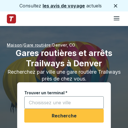
Consultez
les avis de voyage
actuels
Ferme
Hamburge
Passez au contenu principal
Page d'accueil des sentiers
Maison
Gare routière
Denver
,
CO
Gares routières et arrêts
Trailways à Denver
Recherchez par ville une gare routière Trailways
près de chez vous.
Trouver un terminal
*
Commencez à saisir une ville pour ouvrir les opt
Recherche