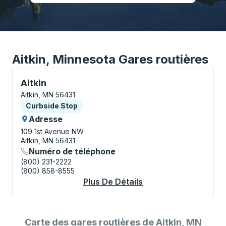
Aitkin, Minnesota Gares routières
Curbside Stop, utilisez les touches fléchées ou la to
Aitkin
Aitkin, MN 56431
Curbside Stop
Curbside Stop
Adresse
109 1st Avenue NW
Aitkin, MN 56431
Numéro de téléphone
(800) 231-2222
(800) 858-8555
Plus De Détails
À Propos Aitkin Curb
Carte des gares routières de Aitkin, MN