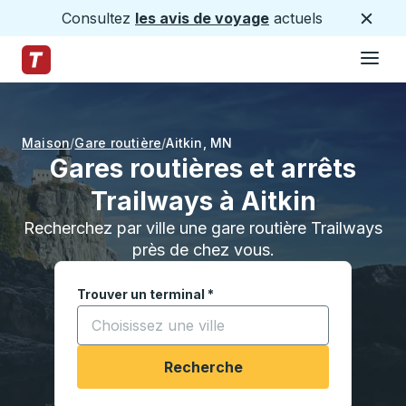
Consultez
les avis de voyage
actuels
Ferme
Hamburge
Passez au contenu principal
Page d'accueil des sentiers
Maison
Gare routière
Aitkin
,
MN
Gares routières et arrêts
Trailways à Aitkin
Recherchez par ville une gare routière Trailways
près de chez vous.
Trouver un terminal
*
Commencez à saisir une ville pour ouvrir les opt
Recherche