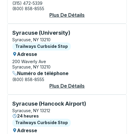
(315) 472-5339
(800) 858-8555
Plus De Détails
À Propos Syracuse B
Curbside Stop, utilisez les touches fléchées ou la to
Syracuse (University)
Syracuse, NY 13210
Curbside Stop
Trailways Curbside Stop
Adresse
200 Waverly Ave
Syracuse, NY 13210
Numéro de téléphone
(800) 858-8555
Plus De Détails
À Propos Syracuse (U
Curbside Stop, utilisez les touches fléchées ou la to
Syracuse (Hancock Airport)
Syracuse, NY 13212
24 heures
Curbside Stop
Trailways Curbside Stop
Adresse