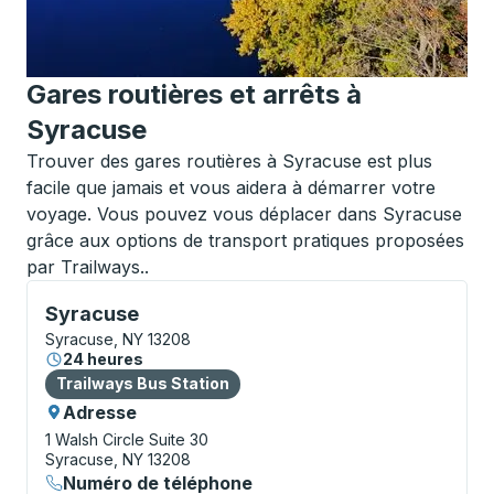
Gares routières et arrêts à
Syracuse
Trouver des gares routières à Syracuse est plus
facile que jamais et vous aidera à démarrer votre
voyage. Vous pouvez vous déplacer dans Syracuse
grâce aux options de transport pratiques proposées
par Trailways..
Bus Station, utilisez les touches fléchées ou la touch
Syracuse
Syracuse, NY 13208
24 heures
Bus Station
Trailways Bus Station
Adresse
1 Walsh Circle
Suite 30
Syracuse, NY 13208
Numéro de téléphone