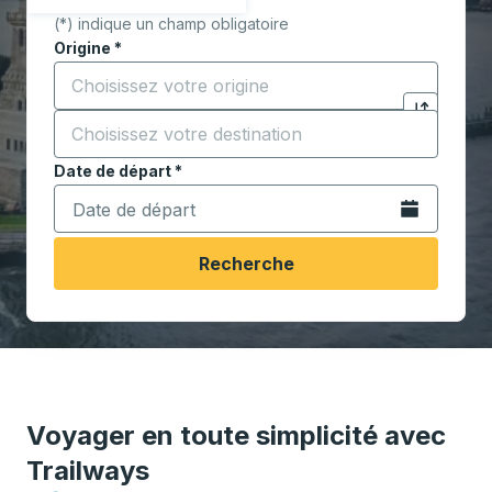
(*) indique un champ obligatoire
Origine
*
Commencez à saisir la ville d'origine pour ouvrir les 
Destination
*
Cliquez pou
Commencez à saisir la ville de destination pour ouvrir
Date de départ
Tapez la date au format date Barre oblique du mois à 2 c
*
Ouvrez le calen
Recherche
Voyager en toute simplicité avec
Trailways