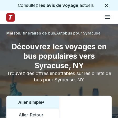
Consultez
les avis de voyage
actuels
Ferme
Hamburge
Passez au contenu principal
Page d'accueil des sentiers
Maison
Itinéraires de bus
Autobus pour Syracuse
Découvrez les voyages en
bus populaires vers
Syracuse, NY
Trouvez des offres imbattables sur les billets de
bus pour Syracuse, NY
Aller simple
Choisissez un sens ou un aller-retour:
Aller-Retour