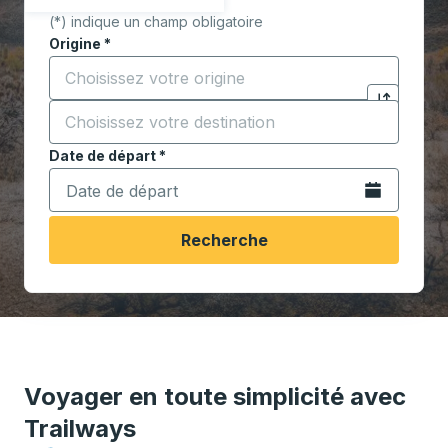
(*) indique un champ obligatoire
Origine
*
Commencez à saisir la ville d'origine pour ouvrir les 
Destination
*
Cliquez pou
Commencez à saisir la ville de destination pour ouvrir
Date de départ
Tapez la date au format date Barre oblique du mois à 2 c
*
Ouvrez le calen
Recherche
Voyager en toute simplicité avec
Trailways