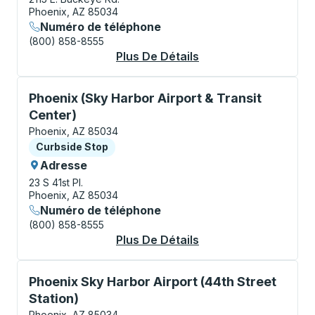
Phoenix, AZ 85034
Numéro de téléphone
(800) 858-8555
Plus De Détails
À Propos Phoenix Bu
Curbside Stop, utilisez les touches fléchées ou la to
Phoenix (Sky Harbor Airport & Transit
Center)
Phoenix, AZ 85034
Curbside Stop
Curbside Stop
Adresse
23 S 41st Pl.
Phoenix, AZ 85034
Numéro de téléphone
(800) 858-8555
Plus De Détails
À Propos Phoenix (Sk
Curbside Stop, utilisez les touches fléchées ou la to
Phoenix Sky Harbor Airport (44th Street
Station)
Phoenix, AZ 85034