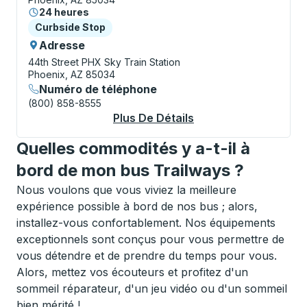
24 heures
Curbside Stop
Curbside Stop
Adresse
44th Street PHX Sky Train Station
Phoenix, AZ 85034
Numéro de téléphone
(800) 858-8555
Plus De Détails
À Propos Phoenix Sky
Quelles commodités y a-t-il à
bord de mon bus Trailways ?
Nous voulons que vous viviez la meilleure
expérience possible à bord de nos bus ; alors,
installez-vous confortablement. Nos équipements
exceptionnels sont conçus pour vous permettre de
vous détendre et de prendre du temps pour vous.
Alors, mettez vos écouteurs et profitez d'un
sommeil réparateur, d'un jeu vidéo ou d'un sommeil
bien mérité !