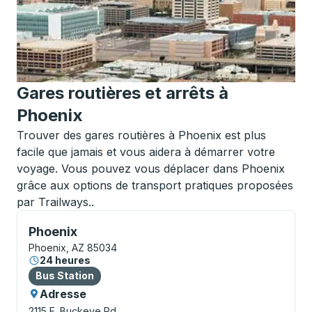
Gares routières et arrêts à
Phoenix
Trouver des gares routières à Phoenix est plus
facile que jamais et vous aidera à démarrer votre
voyage. Vous pouvez vous déplacer dans Phoenix
grâce aux options de transport pratiques proposées
par Trailways..
Bus Station, utilisez les touches fléchées ou la touch
Phoenix
Phoenix, AZ 85034
24 heures
Bus Station
Bus Station
Adresse
2115 E. Buckeye Rd.