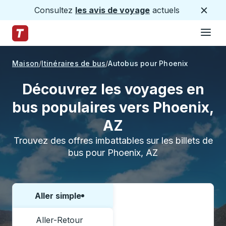
Consultez
les avis de voyage
actuels
Ferme
Hamburge
Passez au contenu principal
Page d'accueil des sentiers
Maison
Itinéraires de bus
Autobus pour Phoenix
Découvrez les voyages en
bus populaires vers Phoenix,
AZ
Trouvez des offres imbattables sur les billets de
bus pour Phoenix, AZ
Aller simple
Choisissez un sens ou un aller-retour:
Aller-Retour