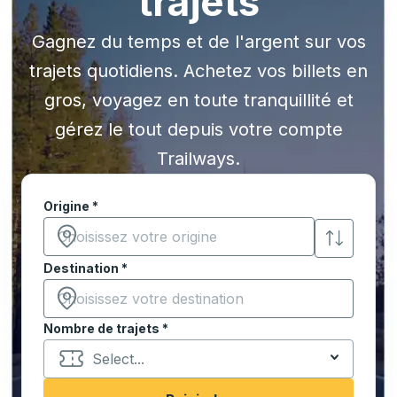
trajets
Gagnez du temps et de l'argent sur vos
trajets quotidiens. Achetez vos billets en
gros, voyagez en toute tranquillité et
gérez le tout depuis votre compte
Trailways.
Commencez à saisir la ville d'origine pour ouvrir les 
Origine
*
Commencez à saisir la ville d'origine pour ouvrir les 
Destination
*
Commencez à saisir la ville de destination pour ouvrir
Nombre de trajets
*
Select...
Commencez à saisir la ville de destination pour ouvrir