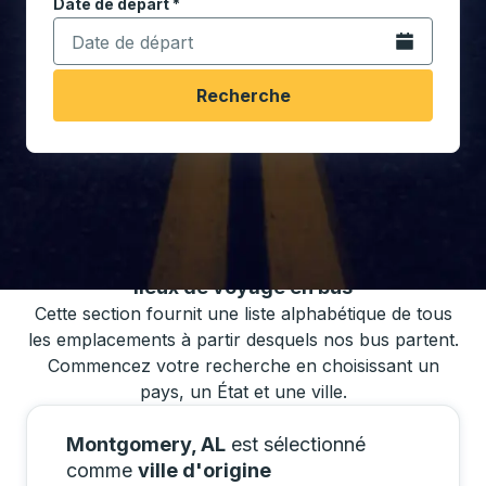
Date de départ
Tapez la date au format date Barre oblique du mois à 2 c
*
Ouvrez le calen
Recherche
Vous pouvez également rechercher des
horaires de bus en utilisant notre liste de
lieux de voyage en bus
Cette section fournit une liste alphabétique de tous
les emplacements à partir desquels nos bus partent.
Commencez votre recherche en choisissant un
pays, un État et une ville.
Montgomery, AL
est sélectionné
comme
ville d'origine