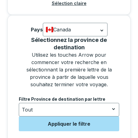
Sélection claire
Pays
Canada
Actuellement sélectionné: Canada.
La s
Sélectionner une province dans la liste déplacera l
Sélectionnez la province de
destination
Utilisez les touches Arrow pour
commencer votre recherche en
sélectionnant la première lettre de la
province à partir de laquelle vous
souhaitez terminer votre voyage.
Utilisez les touches fléchées pour accéder à la lettr
Filtre Province de destination par lettre
Tout
Appliquer le filtre