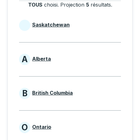
TOUS
choisi
.
Projection
5
résultats
.
Appuyez sur
Saskatchewan
Provinces beginning with
A
Alberta
Provinces beginning with A
B
British Columbia
Provinces beginning with B
O
Ontario
Provinces beginning with O