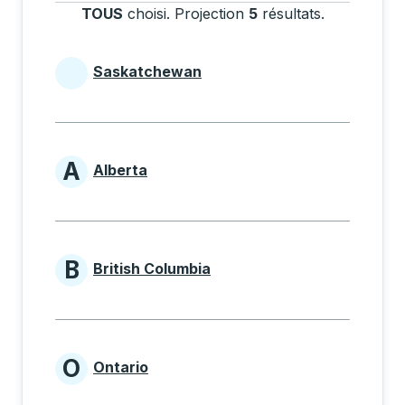
TOUS
choisi
.
Projection
5
résultats
.
Appuyez sur
Saskatchewan
Provinces beginning with
A
Alberta
Provinces beginning with A
B
British Columbia
Provinces beginning with B
O
Ontario
Provinces beginning with O