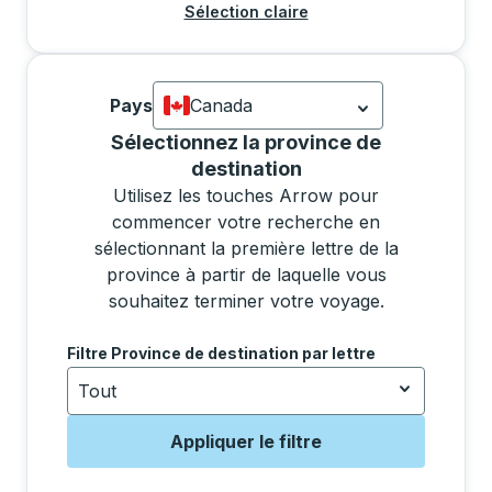
Sélection claire
Pays
Canada
Actuellement sélectionné: Canada.
La s
Sélectionner une province dans la liste déplacera l
Sélectionnez la province de
destination
Utilisez les touches Arrow pour
commencer votre recherche en
sélectionnant la première lettre de la
province à partir de laquelle vous
souhaitez terminer votre voyage.
Utilisez les touches fléchées pour accéder à la lettr
Filtre Province de destination par lettre
Tout
Appliquer le filtre