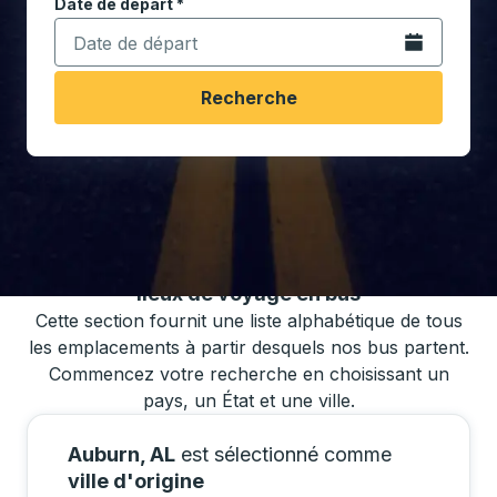
Date de départ
Tapez la date au format date Barre oblique du mois à 2 c
*
Ouvrez le calen
Recherche
Vous pouvez également rechercher des
horaires de bus en utilisant notre liste de
lieux de voyage en bus
Cette section fournit une liste alphabétique de tous
les emplacements à partir desquels nos bus partent.
Commencez votre recherche en choisissant un
pays, un État et une ville.
Auburn, AL
est sélectionné comme
ville d'origine