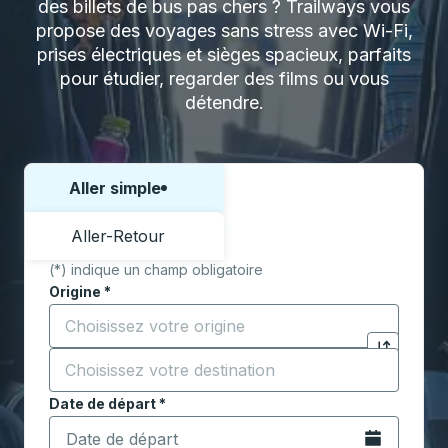
des billets de bus pas chers ? Trailways vous
propose des voyages sans stress avec Wi-Fi,
prises électriques et sièges spacieux, parfaits
pour étudier, regarder des films ou vous
détendre.
Aller simple
Choisissez un sens ou un aller-retour:
Aller-Retour
(*) indique un champ obligatoire
Origine
*
Commencez à saisir la ville d'origine pour ouvrir les 
Destination
*
Cliquez pou
Commencez à saisir la ville de destination pour ouvrir
Date de départ
Tapez la date au format date Barre oblique du mois à 2 c
*
Ouvrez le calen