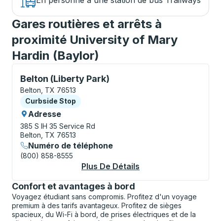
En personne à une station de bus Trailways
Gares routières et arrêts à
proximité University of Mary
Hardin (Baylor)
Curbside Stop, utilisez les touches fléchées ou la to
Belton (Liberty Park)
Belton, TX 76513
Curbside Stop
Curbside Stop
Adresse
385 S IH 35 Service Rd
Belton, TX 76513
Numéro de téléphone
(800) 858-8555
Plus De Détails
À Propos Belton (Lib
Confort et avantages à bord
Voyagez étudiant sans compromis. Profitez d'un voyage
premium à des tarifs avantageux. Profitez de sièges
spacieux, du Wi-Fi à bord, de prises électriques et de la