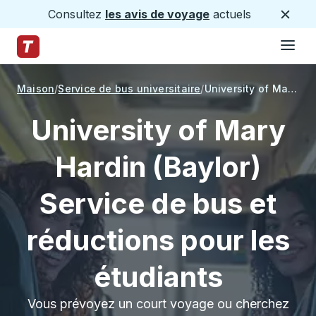
Consultez
les avis de voyage
actuels
Ferme
Hamburge
Passez au contenu principal
Page d'accueil des sentiers
Maison
Service de bus universitaire
University of Mary Hardin (Baylor)
University of Mary
Hardin (Baylor)
Service de bus et
réductions pour les
étudiants
Vous prévoyez un court voyage ou cherchez