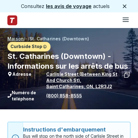
Consultez
les avis de voyage
actuels
Ferme
Hamburge
Passez au contenu principal
Page d'accueil des sentiers
Maison
/
/
St. Catharines (Downtown)
Curbside Stop
St. Catharines (Downtown) -
Informations sur les arrêts de bus
Adresse
Carlisle Street (between King St
And Church St)
,
Saint Catharines
,
ON
,
L2R3J2
Voir l'emplacement de l'arrêt sur Goo
Numéro de
(800) 858-8555
téléphone
Instructions d'embarquement
Bus will stop on the north side of Carlisle Street in 