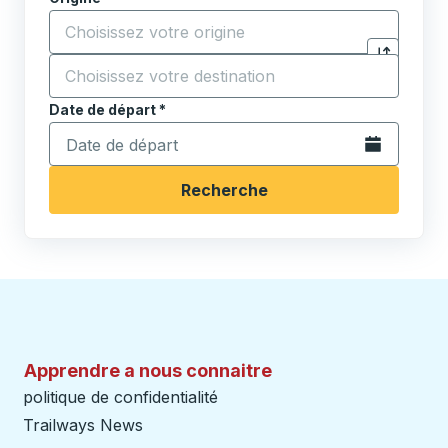
Commencez à saisir la ville d'origine pour ouvrir les 
Destination
*
Cliquez pou
Commencez à saisir la ville de destination pour ouvrir
Date de départ
Tapez la date au format date Barre oblique du mois à 2 c
*
Ouvrez le calen
Recherche
Apprendre a nous connaitre
politique de confidentialité
Trailways News