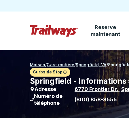
Reserve
Passez au contenu principal
maintenant
Page d'accueil des sentiers
Maison
/
Gare routière
/
Springfield, VA
/
Springfiel
Curbside Stop
Springfield - Informations 
Adresse
6770 Frontier Dr.
,
Spr
Numéro de
(800) 858-8555
téléphone