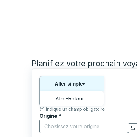
Planifiez votre prochain vo
Choisissez un sens ou un aller-retour:
Aller simple
Aller-Retour
(*) indique un champ obligatoire
Origine
*
Commencez à saisir la ville d'origine pour 