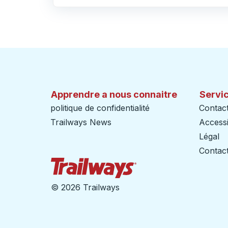
Cliquez pour changer vos sélections d'origine et de destination
Apprendre a nous connaitre
Servic
politique de confidentialité
Contac
Trailways News
Accessib
Légal
Contact
Page d'accueil des sent
©
2026 Trailways