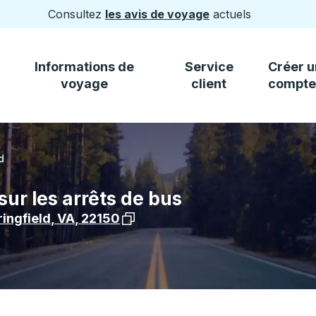
Consultez
les avis de voyage
actuels
Informations de
Service
Créer u
voyage
client
compte
d
sur les arrêts de bus
Voir l'emplacement de l'arrêt sur G
ingfield
,
VA
,
22150