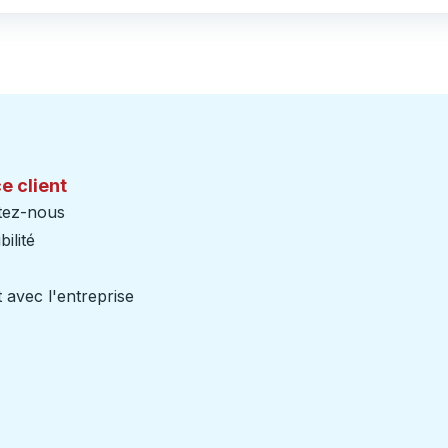
e client
tez-nous
ilité
 avec l'entreprise
iers