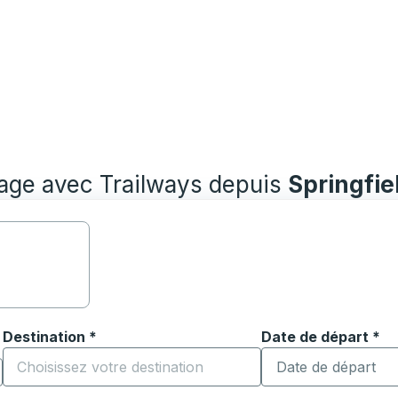
yage avec Trailways depuis
Springfie
Destination
*
Date de départ
Tapez la date au fo
*
ouvrir les options de localisation, puis utilisez les touches
Commencez à saisir la ville de destination pour ouvrir les o