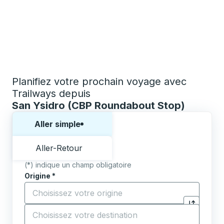
Planifiez votre prochain voyage avec
Trailways depuis
San Ysidro (CBP Roundabout Stop)
Choisissez un sens ou un aller-retour:
Aller simple
Aller-Retour
(*) indique un champ obligatoire
Origine
*
Commencez à saisir la ville d'origine pour ouvrir les 
Destination
*
Cliquez pou
Commencez à saisir la ville de destination pour ouvrir