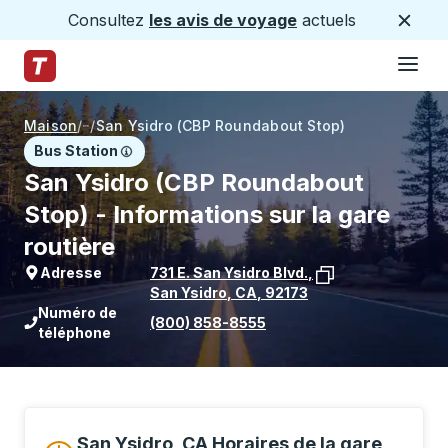
Consultez
les avis de voyage
actuels
Ferme
Hamburge
Passez au contenu principal
Page d'accueil des sentiers
Maison
/
/
San Ysidro (CBP Roundabout Stop)
Bus Station
San Ysidro (CBP Roundabout
Stop) - Informations sur la gare
routière
Adresse
731 E. San Ysidro Blvd.
,
San Ysidro
,
CA
,
92173
Voir l'emplacement de l'arrêt sur Goo
Numéro de
(800) 858-8555
téléphone
San Ysidro, CA Horaires de la gare