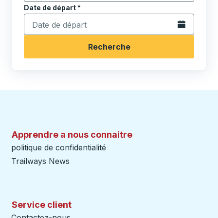
Date de départ
Tapez la date au format date Barre oblique du mois à 2 c
*
Ouvrez le calen
Recherche
Apprendre a nous connaitre
politique de confidentialité
Trailways News
Service client
Contactez-nous