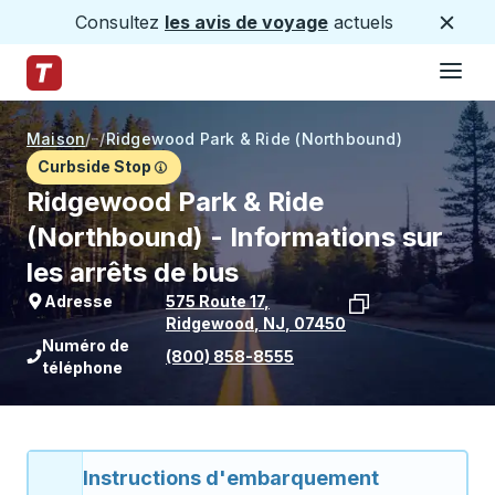
Consultez
les avis de voyage
actuels
Ferme
Hamburge
Passez au contenu principal
Page d'accueil des sentiers
Maison
/
/
Ridgewood Park & Ride (Northbound)
Curbside Stop
Ridgewood Park & Ride
(Northbound) - Informations sur
les arrêts de bus
Adresse
575 Route 17
,
Ridgewood
,
NJ
,
07450
Voir l'emplacement de l'arrêt sur Goo
Numéro de
(800) 858-8555
téléphone
Instructions d'embarquement