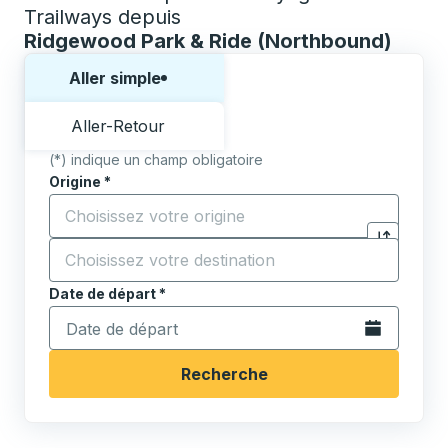
Trailways depuis
Ridgewood Park & Ride (Northbound)
Choisissez un sens ou un aller-retour:
Aller simple
Aller-Retour
(*) indique un champ obligatoire
Origine
*
Commencez à saisir la ville d'origine pour ouvrir les 
Destination
*
Cliquez pou
Commencez à saisir la ville de destination pour ouvrir
Date de départ
Tapez la date au format date Barre oblique du mois à 2 c
*
Ouvrez le calen
Recherche