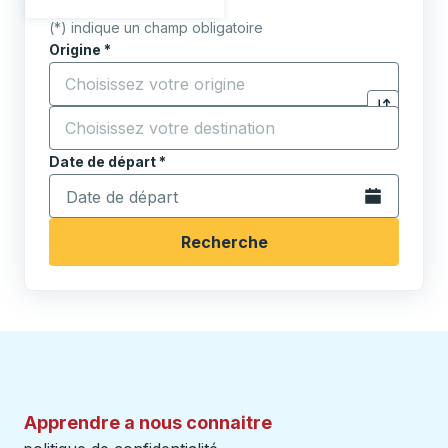
(*) indique un champ obligatoire
Origine
*
Commencez à saisir la ville d'origine pour ouvrir les 
Destination
*
Cliquez pou
Commencez à saisir la ville de destination pour ouvrir
Date de départ
Tapez la date au format date Barre oblique du mois à 2 c
*
Ouvrez le calen
Recherche
Apprendre a nous connaitre