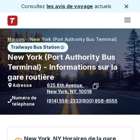
Consultez
les avis de voyage
actuels
Ferme
Hamburge
Passez au contenu principal
Page d'accueil des sentiers
Maison
/
/
New York (Port Authority Bus Terminal)
Trailways Bus Station
New York (Port Authority Bus
Terminal) - Informations sur la
gare routière
Adresse
625 8th Avenue
,
New York
,
NY
,
10018
Voir l'emplacement de l'arrêt sur Goo
Numéro de
(914) 559-2333
(800) 858-8555
téléphone
New York, NY Horaires de la gare