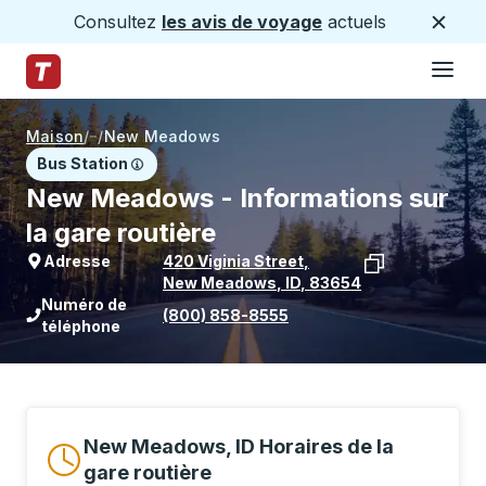
Consultez
les avis de voyage
actuels
Ferme
Hamburge
Passez au contenu principal
Page d'accueil des sentiers
Maison
/
/
New Meadows
Bus Station
New Meadows - Informations sur
la gare routière
Adresse
420 Viginia Street
,
New Meadows
,
ID
,
83654
Voir l'emplacement de l'arrêt sur Goo
Numéro de
(800) 858-8555
téléphone
New Meadows, ID Horaires de la
gare routière