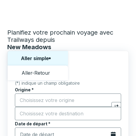
Planifiez votre prochain voyage avec
Trailways depuis
New Meadows
Choisissez un sens ou un aller-retour:
Aller simple
Aller-Retour
(*) indique un champ obligatoire
Origine
*
Commencez à saisir la ville d'origine pour ouvrir les 
Destination
*
Cliquez pou
Commencez à saisir la ville de destination pour ouvrir
Date de départ
Tapez la date au format date Barre oblique du mois à 2 c
*
Ouvrez le calen