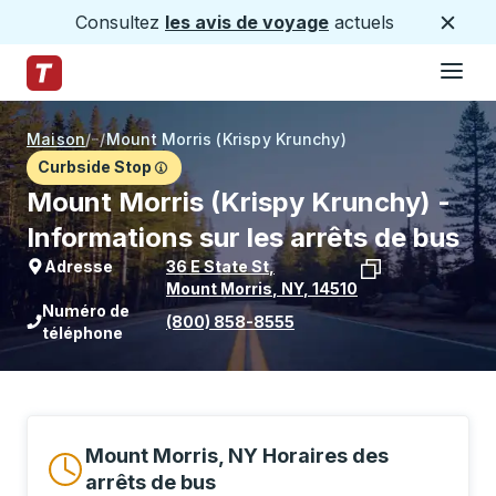
Consultez
les avis de voyage
actuels
Ferme
Hamburge
Passez au contenu principal
Page d'accueil des sentiers
Maison
/
/
Mount Morris (Krispy Krunchy)
Curbside Stop
Mount Morris (Krispy Krunchy) -
Informations sur les arrêts de bus
Adresse
36 E State St
,
Mount Morris
,
NY
,
14510
Voir l'emplacement de l'arrêt sur Goo
Numéro de
(800) 858-8555
téléphone
Mount Morris, NY Horaires des
arrêts de bus