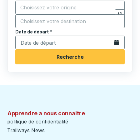
Commencez à saisir la ville d'origine pour ouvrir les 
Destination
*
Cliquez pou
Commencez à saisir la ville de destination pour ouvrir
Date de départ
Tapez la date au format date Barre oblique du mois à 2 c
*
Ouvrez le calen
Recherche
Apprendre a nous connaitre
politique de confidentialité
Trailways News