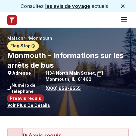
Consultez
les avis de voyage
actuels
Ferme
Hamburge
Passez au contenu principal
Page d'accueil des sentiers
Maison
/
/
Monmouth
Flag Stop
Monmouth - Informations sur les
arrêts de bus
Adresse
1134 North Main Street
,
Monmouth
,
IL
,
61462
Voir l'emplacement de l'arrêt sur Goo
Numéro de
(800) 858-8555
téléphone
Préavis requis
Voir Plus De Détails
Préavis requis