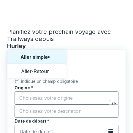
Planifiez votre prochain voyage avec
Trailways depuis
Hurley
Choisissez un sens ou un aller-retour:
Aller simple
Aller-Retour
(*) indique un champ obligatoire
Origine
*
Commencez à saisir la ville d'origine pour ouvrir les 
Destination
*
Cliquez pou
Commencez à saisir la ville de destination pour ouvrir
Date de départ
Tapez la date au format date Barre oblique du mois à 2 c
*
Ouvrez le calen