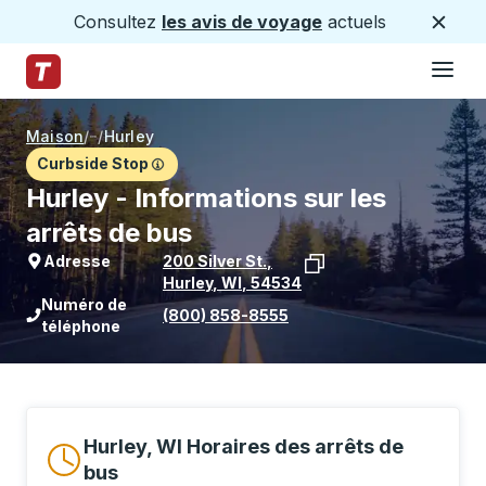
Consultez
les avis de voyage
actuels
Ferme
Hamburge
Passez au contenu principal
Page d'accueil des sentiers
Maison
/
/
Hurley
Curbside Stop
Hurley - Informations sur les
arrêts de bus
Adresse
200 Silver St.
,
Hurley
,
WI
,
54534
Voir l'emplacement de l'arrêt sur Goo
Numéro de
(800) 858-8555
téléphone
Hurley, WI Horaires des arrêts de
bus