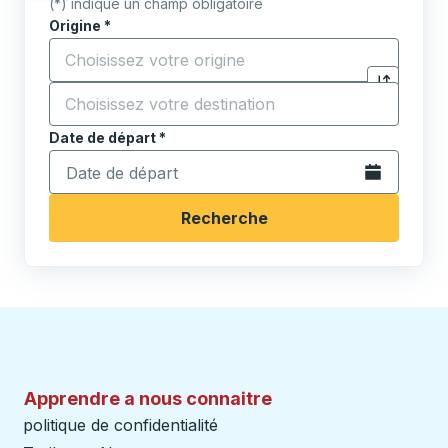
(*) indique un champ obligatoire
Origine
*
Commencez à saisir la ville d'origine pour ouvrir les 
Destination
*
Cliquez pou
Commencez à saisir la ville de destination pour ouvrir
Date de départ
Tapez la date au format date Barre oblique du mois à 2 c
*
Ouvrez le calen
Recherche
Apprendre a nous connaitre
politique de confidentialité