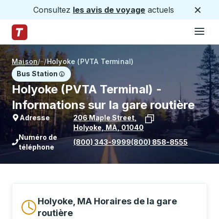
Consultez
les avis de voyage
actuels
Ferme
Hamburge
Passez au contenu principal
Page d'accueil des sentiers
Maison
/
/
Holyoke (PVTA Terminal)
Bus Station
Holyoke (PVTA Terminal) -
Informations sur la gare routière
Adresse
206 Maple Street
,
Holyoke
,
MA
,
01040
Voir l'emplacement de l'arrêt sur Goo
Numéro de
(800) 343-9999
(800) 858-8555
téléphone
Holyoke, MA Horaires de la gare
routière