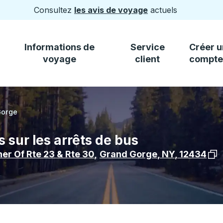
Consultez
les avis de voyage
actuels
Informations de
Service
Créer u
voyage
client
compte
Gorge
 sur les arrêts de bus
Voir
er Of Rte 23 & Rte 30
,
Grand Gorge
,
NY
,
12434