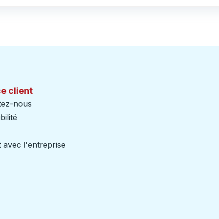
e client
tez-nous
ilité
 avec l'entreprise
iers