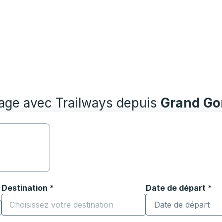
yage avec Trailways depuis
Grand Go
Destination
*
Date de départ
Tapez la date au fo
*
ouvrir les options de localisation, puis utilisez les touches
Commencez à saisir la ville de destination pour ouvrir les o