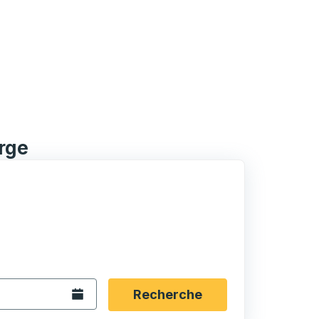
rge
rmat date Barre oblique du mois à 2 chiffres Barre obliqu
 fléchées pour accéder à la ville d'origine souhaitée, puis a
ptions de localisation, puis utilisez les touches fléchées po
Ouvrez le calendrier.
Recherche