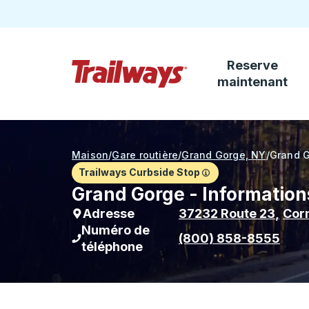
Reserve
Passez au contenu principal
maintenant
Page d'accueil des sentiers
Maison
/
Gare routière
/
Grand Gorge, NY
/
Grand 
Trailways Curbside Stop
Grand Gorge - Informations
Adresse
37232 Route 23
,
Corn
Numéro de
(800) 858-8555
téléphone