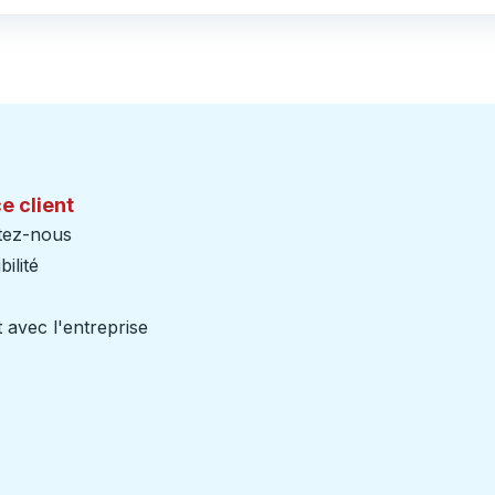
e client
tez-nous
ilité
 avec l'entreprise
iers