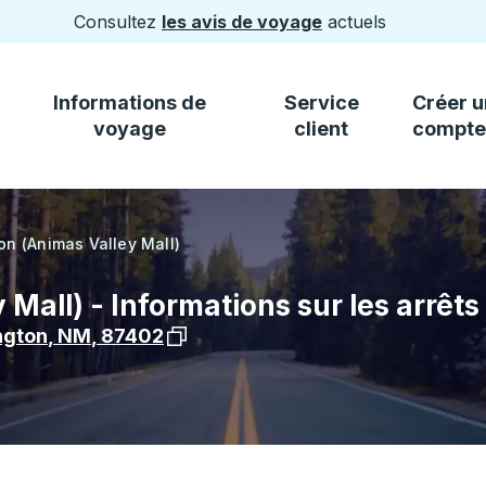
Consultez
les avis de voyage
actuels
Informations de
Service
Créer u
voyage
client
compte
on (Animas Valley Mall)
Mall) - Informations sur les arrêts
Voir l'emplacement de l'arrêt sur Goo
ngton
,
NM
,
87402