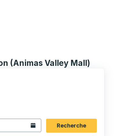
n (Animas Valley Mall)
rmat date Barre oblique du mois à 2 chiffres Barre obliqu
 fléchées pour accéder à la ville d'origine souhaitée, puis a
ptions de localisation, puis utilisez les touches fléchées po
Ouvrez le calendrier.
Recherche