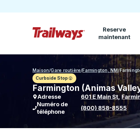
Reserve
Passez au contenu principal
maintenant
Page d'accueil des sentiers
Maison
/
Gare routière
/
Farmington, NM
/
Farmingt
Curbside Stop
Farmington (Animas Valley 
Adresse
601 E Main St
,
Farmi
Numéro de
(800) 858-8555
téléphone