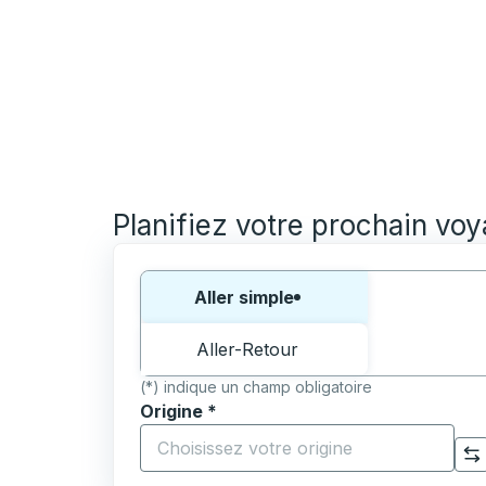
Planifiez votre prochain vo
Choisissez un sens ou un aller-retour:
Aller simple
Aller-Retour
(*) indique un champ obligatoire
Origine
*
Commencez à saisir la ville d'origine pour 