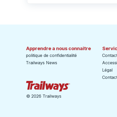
Cliquez pour changer vos sélections d'origine et de destination
Apprendre a nous connaitre
Servic
politique de confidentialité
Contac
Trailways News
Accessib
Légal
Contact
Page d'accueil des sent
©
2026 Trailways