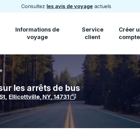
Consultez
les avis de voyage
actuels
Informations de
Service
Créer u
voyage
client
compte
le
 sur les arrêts de bus
Voir l'emplacement de l'arrê
St
,
Ellicottville
,
NY
,
14731