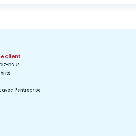
e client
tez-nous
ilité
 avec l'entreprise
iers