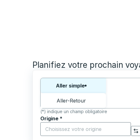
Planifiez votre prochain vo
Choisissez un sens ou un aller-retour:
Aller simple
Aller-Retour
(*) indique un champ obligatoire
Origine
*
Commencez à saisir la ville d'origine pour 