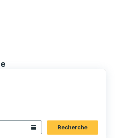
le
rmat date Barre oblique du mois à 2 chiffres Barre obliqu
 fléchées pour accéder à la ville d'origine souhaitée, puis a
ptions de localisation, puis utilisez les touches fléchées po
Ouvrez le calendrier.
Recherche