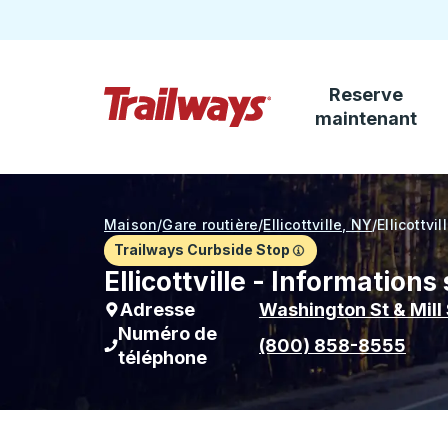
Reserve
Passez au contenu principal
maintenant
Page d'accueil des sentiers
Maison
/
Gare routière
/
Ellicottville, NY
/
Ellicottvil
Trailways Curbside Stop
Ellicottville - Informations
Adresse
Washington St & Mill 
Numéro de
(800) 858-8555
téléphone