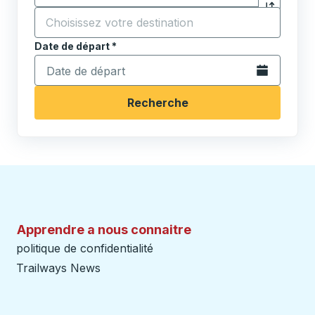
Cliquez pou
Commencez à saisir la ville de destination pour ouvrir
Date de départ
Tapez la date au format date Barre oblique du mois à 2 c
*
Ouvrez le calen
Recherche
Apprendre a nous connaitre
politique de confidentialité
Trailways News