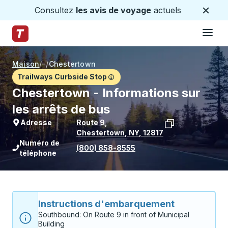
Consultez
les avis de voyage
actuels
Ferme
Hamburge
Passez au contenu principal
Page d'accueil des sentiers
Maison
/
/
Chestertown
Trailways Curbside Stop
Chestertown - Informations sur
les arrêts de bus
Adresse
Route 9
,
Chestertown
,
NY
,
12817
Voir l'emplacement de l'arrêt sur Goo
Numéro de
(800) 858-8555
téléphone
Instructions d'embarquement
Southbound: On Route 9 in front of Municipal 
Building
