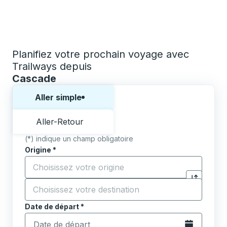
Planifiez votre prochain voyage avec
Trailways depuis
Cascade
Choisissez un sens ou un aller-retour:
Aller simple
Aller-Retour
(*) indique un champ obligatoire
Origine
*
Commencez à saisir la ville d'origine pour ouvrir les 
Destination
*
Cliquez pou
Commencez à saisir la ville de destination pour ouvrir
Date de départ
Tapez la date au format date Barre oblique du mois à 2 c
*
Ouvrez le calen