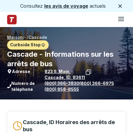
Consultez
les avis de voyage
actuels
Ferme
Hamburge
Passez au contenu principal
Page d'accueil des sentiers
Maison
/
/
Cascade
Curbside Stop
Cascade - Informations sur les
arrêts de bus
Adresse
823 S. Main
,
Cascade
,
ID
,
83611
Voir l'emplacement de l'arrêt sur Goo
Numéro de
(800) 366-3830
(800) 366-6975
téléphone
(800) 858-8555
Cascade, ID Horaires des arrêts de
bus