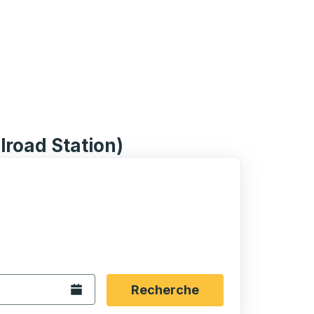
ilroad Station)
rmat date Barre oblique du mois à 2 chiffres Barre obliqu
 fléchées pour accéder à la ville d'origine souhaitée, puis a
ptions de localisation, puis utilisez les touches fléchées po
Ouvrez le calendrier.
Recherche