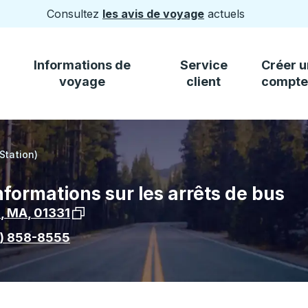
Consultez
les avis de voyage
actuels
Informations de
Service
Créer u
voyage
client
compte
Station)
Informations sur les arrêts de bus
Voir l'emplacement de l'arrêt sur Google Ma
l
,
MA
,
01331
) 858-8555