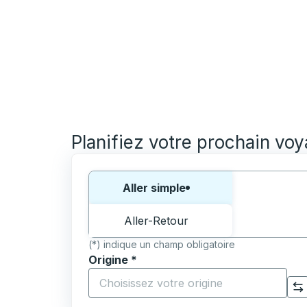
Planifiez votre prochain vo
Choisissez un sens ou un aller-retour:
Aller simple
Aller-Retour
(*) indique un champ obligatoire
Origine
*
Commencez à saisir la ville d'origine pour 