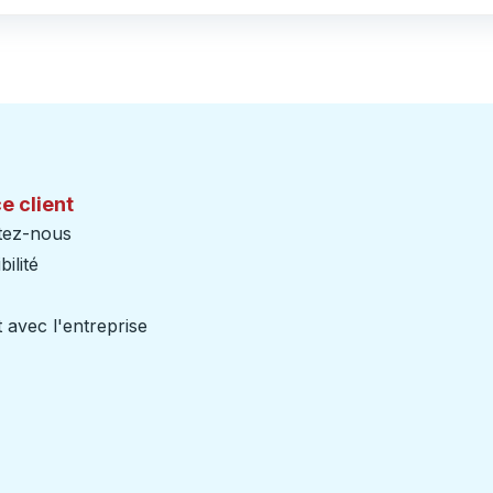
e client
tez-nous
ilité
 avec l'entreprise
iers